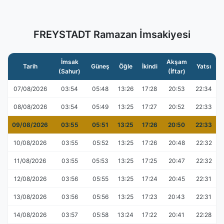
FREYSTADT Ramazan İmsakiyesi
İmsak
Akşam
Tarih
Güneş
Öğle
İkindi
Yatsı
(Sahur)
(İftar)
07/08/2026
03:54
05:48
13:26
17:28
20:53
22:34
08/08/2026
03:54
05:49
13:25
17:27
20:52
22:33
09/08/2026
03:55
05:51
13:25
17:26
20:50
22:33
10/08/2026
03:55
05:52
13:25
17:26
20:48
22:32
11/08/2026
03:55
05:53
13:25
17:25
20:47
22:32
12/08/2026
03:56
05:55
13:25
17:24
20:45
22:31
13/08/2026
03:56
05:56
13:25
17:23
20:43
22:31
14/08/2026
03:57
05:58
13:24
17:22
20:41
22:28