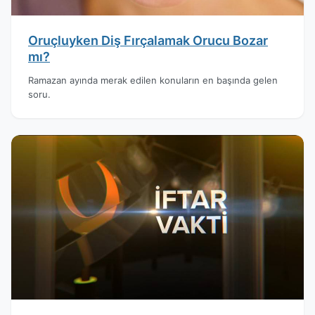
Oruçluyken Diş Fırçalamak Orucu Bozar
mı?
Ramazan ayında merak edilen konuların en başında gelen
soru.