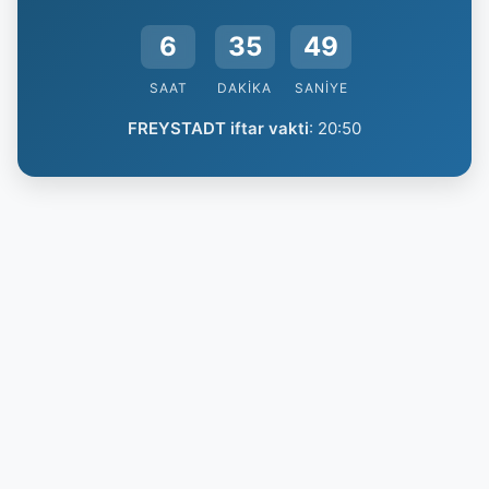
6
35
48
SAAT
DAKIKA
SANIYE
FREYSTADT iftar vakti
:
20:50