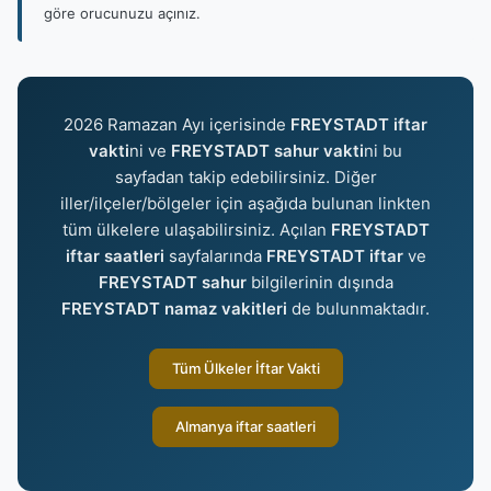
göre orucunuzu açınız.
2026 Ramazan Ayı içerisinde
FREYSTADT iftar
vakti
ni ve
FREYSTADT sahur vakti
ni bu
sayfadan takip edebilirsiniz. Diğer
iller/ilçeler/bölgeler için aşağıda bulunan linkten
tüm ülkelere ulaşabilirsiniz. Açılan
FREYSTADT
iftar saatleri
sayfalarında
FREYSTADT iftar
ve
FREYSTADT sahur
bilgilerinin dışında
FREYSTADT namaz vakitleri
de bulunmaktadır.
Tüm Ülkeler İftar Vakti
Almanya iftar saatleri