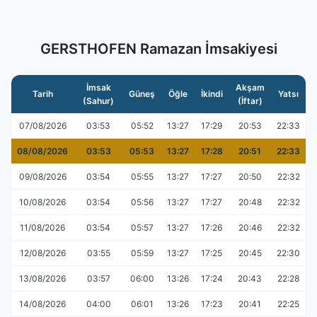
GERSTHOFEN Ramazan İmsakiyesi
İmsak
Akşam
Tarih
Güneş
Öğle
İkindi
Yatsı
(Sahur)
(İftar)
07/08/2026
03:53
05:52
13:27
17:29
20:53
22:33
08/08/2026
03:53
05:53
13:27
17:28
20:51
22:33
09/08/2026
03:54
05:55
13:27
17:27
20:50
22:32
10/08/2026
03:54
05:56
13:27
17:27
20:48
22:32
11/08/2026
03:54
05:57
13:27
17:26
20:46
22:32
12/08/2026
03:55
05:59
13:27
17:25
20:45
22:30
13/08/2026
03:57
06:00
13:26
17:24
20:43
22:28
14/08/2026
04:00
06:01
13:26
17:23
20:41
22:25