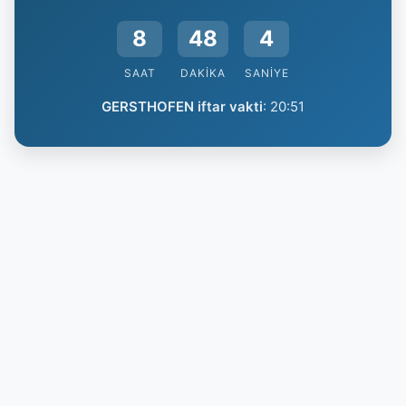
8
48
3
SAAT
DAKIKA
SANIYE
GERSTHOFEN iftar vakti
:
20:51