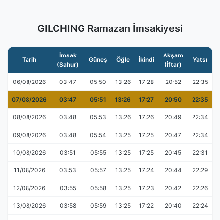
GILCHING Ramazan İmsakiyesi
İmsak
Akşam
Tarih
Güneş
Öğle
İkindi
Yatsı
(Sahur)
(İftar)
06/08/2026
03:47
05:50
13:26
17:28
20:52
22:35
07/08/2026
03:47
05:51
13:26
17:27
20:50
22:35
08/08/2026
03:48
05:53
13:26
17:26
20:49
22:34
09/08/2026
03:48
05:54
13:25
17:25
20:47
22:34
10/08/2026
03:51
05:55
13:25
17:25
20:45
22:31
11/08/2026
03:53
05:57
13:25
17:24
20:44
22:29
12/08/2026
03:55
05:58
13:25
17:23
20:42
22:26
13/08/2026
03:58
05:59
13:25
17:22
20:40
22:24