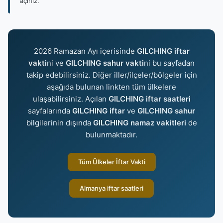
açınız.
2026 Ramazan Ayı içerisinde
GILCHING iftar
vakti
ni ve
GILCHING sahur vakti
ni bu sayfadan
takip edebilirsiniz. Diğer iller/ilçeler/bölgeler için
aşağıda bulunan linkten tüm ülkelere
ulaşabilirsiniz. Açılan
GILCHING iftar saatleri
sayfalarında
GILCHING iftar
ve
GILCHING sahur
bilgilerinin dışında
GILCHING namaz vakitleri
de
bulunmaktadır.
Tüm Ülkeler İftar Vakti
Almanya iftar saatleri