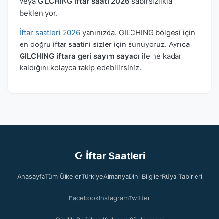
veya
GILCHING iftar saati 2026
sabırsızlıkla
bekleniyor.
İftar saatleri 2026
yanınızda. GILCHING bölgesi için
en doğru iftar saatini sizler için sunuyoruz. Ayrıca
GILCHING iftara geri sayım sayacı
ile ne kadar
kaldığını kolayca takip edebilirsiniz.
☪ İftar Saatleri
Anasayfa
Tüm Ülkeler
Türkiye
Almanya
Dini Bilgiler
Rüya Tabirleri
Facebook
Instagram
Twitter