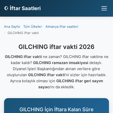
☪ İftar Saatleri
Ana Sayfa
Tüm Ülkeler
Almanya iftar saatleri
GILCHING iftar vakti
GILCHING iftar vakti 2026
GILCHING iftar vakti
ne zaman? GILCHING iftar vaktine ne
kadar kaldı?
GILCHING ramazan imsakiyesi
detaylı.
Diyanet İşleri Başkanlığından alınan verilere göre
oluşturulan
GILCHING iftar vakti
'ni sizler için hazırladık.
Ayrıca kolaylık olması için
GILCHING iftar geri sayım
sayacı
'nı da ekledik.
GILCHING İçin İftara Kalan Süre