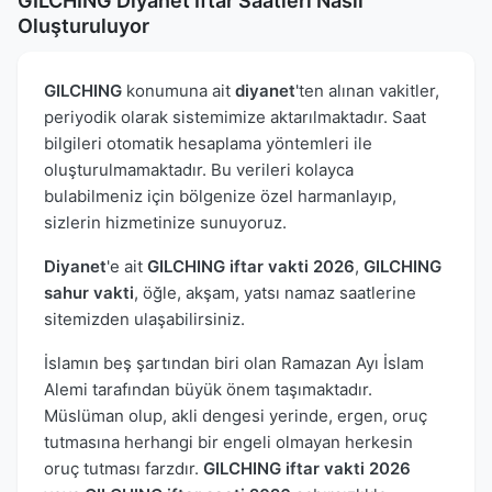
GILCHING Diyanet İftar Saatleri Nasıl
Oluşturuluyor
GILCHING
konumuna ait
diyanet
'ten alınan vakitler,
periyodik olarak sistemimize aktarılmaktadır. Saat
bilgileri otomatik hesaplama yöntemleri ile
oluşturulmamaktadır. Bu verileri kolayca
bulabilmeniz için bölgenize özel harmanlayıp,
sizlerin hizmetinize sunuyoruz.
Diyanet
'e ait
GILCHING iftar vakti 2026
,
GILCHING
sahur vakti
, öğle, akşam, yatsı namaz saatlerine
sitemizden ulaşabilirsiniz.
İslamın beş şartından biri olan Ramazan Ayı İslam
Alemi tarafından büyük önem taşımaktadır.
Müslüman olup, akli dengesi yerinde, ergen, oruç
tutmasına herhangi bir engeli olmayan herkesin
oruç tutması farzdır.
GILCHING iftar vakti 2026