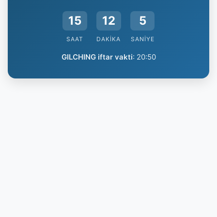
15
12
5
SAAT
DAKIKA
SANIYE
GILCHING iftar vakti
:
20:50