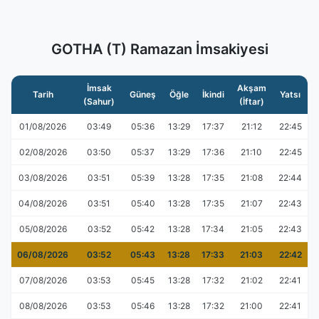
GOTHA (T) Ramazan İmsakiyesi
İmsak
Akşam
Tarih
Güneş
Öğle
İkindi
Yatsı
(Sahur)
(İftar)
01/08/2026
03:49
05:36
13:29
17:37
21:12
22:45
02/08/2026
03:50
05:37
13:29
17:36
21:10
22:45
03/08/2026
03:51
05:39
13:28
17:35
21:08
22:44
04/08/2026
03:51
05:40
13:28
17:35
21:07
22:43
05/08/2026
03:52
05:42
13:28
17:34
21:05
22:43
06/08/2026
03:52
05:43
13:28
17:33
21:03
22:42
07/08/2026
03:53
05:45
13:28
17:32
21:02
22:41
08/08/2026
03:53
05:46
13:28
17:32
21:00
22:41