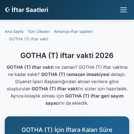
☪ İftar Saatleri
Ana Sayfa
Tüm Ülkeler
Almanya iftar saatleri
GOTHA (T) iftar vakti
GOTHA (T) iftar vakti 2026
GOTHA (T) iftar vakti
ne zaman? GOTHA (T) iftar vaktine
ne kadar kaldı?
GOTHA (T) ramazan imsakiyesi
detaylı.
Diyanet İşleri Başkanlığından alınan verilere göre
oluşturulan
GOTHA (T) iftar vakti
'ni sizler için hazırladık.
Ayrıca kolaylık olması için
GOTHA (T) iftar geri sayım
sayacı
'nı da ekledik.
GOTHA (T) İçin İftara Kalan Süre