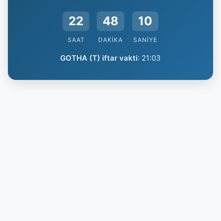
22
48
9
SAAT
DAKIKA
SANIYE
GOTHA (T) iftar vakti
:
21:03