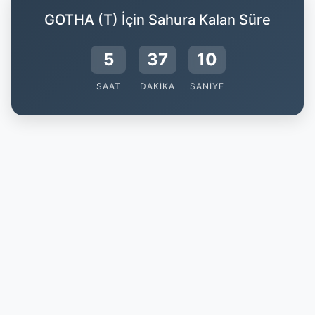
GOTHA (T) İçin Sahura Kalan Süre
5
37
9
SAAT
DAKIKA
SANIYE