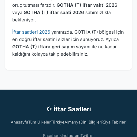
oruç tutması farzdır.
GOTHA (T) iftar vakti 2026
veya
GOTHA (T) iftar saati 2026
sabırsızlıkla
bekleniyor.
İftar saatleri 2026
yanınızda. GOTHA (T) bölgesi için
en doğru iftar saatini sizler için sunuyoruz. Ayrıca
GOTHA (T) iftara geri sayım sayacı
ile ne kadar
kaldığını kolayca takip edebilirsiniz.
☪ İftar Saatleri
Anasayfa
Tüm Ülkeler
Türkiye
Almanya
Dini Bilgiler
Rüya Tabirleri
Facebook
Instagram
Twitter