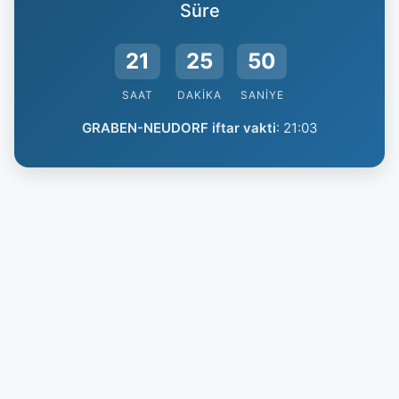
Süre
21
25
49
SAAT
DAKIKA
SANIYE
GRABEN-NEUDORF iftar vakti
:
21:03