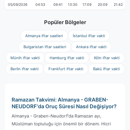
05/09/2026
04:53
06:41
13:30
17:09
20:09
21:42
Popüler Bölgeler
Almanya iftar saatleri
İstanbul iftar vakti
Bulgaristan iftar saatleri
Ankara iftar vakti
Münih iftar vakti
Hamburg iftar vakti
Köln iftar vakti
Berlin iftar vakti
Frankfurt iftar vakti
Bakü iftar vakti
Ramazan Takvimi: Almanya - GRABEN-
NEUDORF'da Oruç Süresi Nasıl Değişiyor?
Almanya - Graben-Neudorf'da Ramazan ayı,
Müslüman topluluğu için önemli bir dönem. Hicri