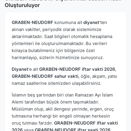
Oluşturuluyor
GRABEN-NEUDORF
konumuna ait
diyanet
'ten
alınan vakitler, periyodik olarak sistemimize
aktarılmaktadır. Saat bilgileri otomatik hesaplama
yöntemleri ile oluşturulmamaktadır. Bu verileri
kolayca bulabilmeniz için bölgenize özel
harmanlayıp, sizlerin hizmetinize sunuyoruz.
Diyanet
'e ait
GRABEN-NEUDORF iftar vakti 2026
,
GRABEN-NEUDORF sahur vakti
, öğle, akşam, yatsı
namaz saatlerine sitemizden ulaşabilirsiniz.
İslamın beş şartından biri olan Ramazan Ayı İslam
Alemi tarafından büyük önem taşımaktadır.
Müslüman olup, akli dengesi yerinde, ergen, oruç
tutmasına herhangi bir engeli olmayan herkesin
oruç tutması farzdır.
GRABEN-NEUDORF iftar vakti
2026
veya
GRABEN-NEUDORF iftar saati 2026