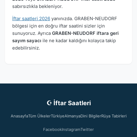
sabırsızlıkla bekleniyor.
İftar saatleri 2026
yanınızda. GRABEN-NEUDORF
bölgesi için en doğru iftar saatini sizler için
sunuyoruz. Ayrıca
GRABEN-NEUDORF iftara geri
sayım sayacı
ile ne kadar kaldığını kolayca takip
edebilirsiniz.
☪ İftar Saatleri
Anasayfa
Tüm Ülkeler
Türkiye
Almanya
Dini Bilgiler
Rüya Tabirleri
Facebook
Instagram
Twitter