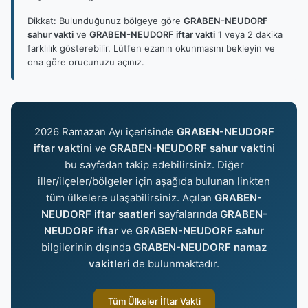
Dikkat: Bulunduğunuz bölgeye göre
GRABEN-NEUDORF
sahur vakti
ve
GRABEN-NEUDORF iftar vakti
1 veya 2 dakika
farklılık gösterebilir. Lütfen ezanın okunmasını bekleyin ve
ona göre orucunuzu açınız.
2026 Ramazan Ayı içerisinde
GRABEN-NEUDORF
iftar vakti
ni ve
GRABEN-NEUDORF sahur vakti
ni
bu sayfadan takip edebilirsiniz. Diğer
iller/ilçeler/bölgeler için aşağıda bulunan linkten
tüm ülkelere ulaşabilirsiniz. Açılan
GRABEN-
NEUDORF iftar saatleri
sayfalarında
GRABEN-
NEUDORF iftar
ve
GRABEN-NEUDORF sahur
bilgilerinin dışında
GRABEN-NEUDORF namaz
vakitleri
de bulunmaktadır.
Tüm Ülkeler İftar Vakti