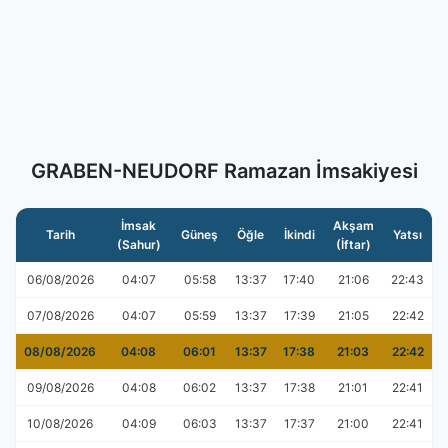
GRABEN-NEUDORF Ramazan İmsakiyesi
İmsak
Akşam
Tarih
Güneş
Öğle
İkindi
Yatsı
(Sahur)
(İftar)
06/08/2026
04:07
05:58
13:37
17:40
21:06
22:43
07/08/2026
04:07
05:59
13:37
17:39
21:05
22:42
08/08/2026
04:08
06:01
13:37
17:38
21:03
22:42
09/08/2026
04:08
06:02
13:37
17:38
21:01
22:41
10/08/2026
04:09
06:03
13:37
17:37
21:00
22:41