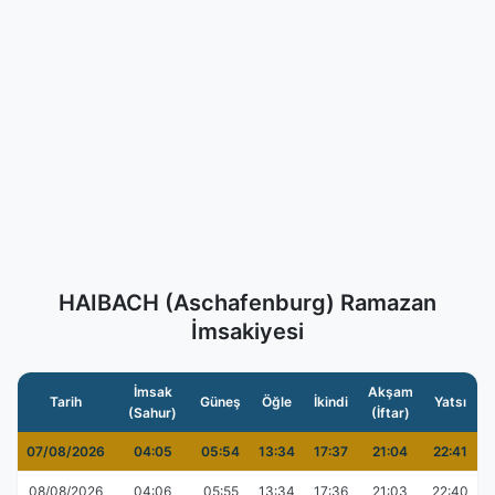
HAIBACH (Aschafenburg) Ramazan
İmsakiyesi
İmsak
Akşam
Tarih
Güneş
Öğle
İkindi
Yatsı
(Sahur)
(İftar)
07/08/2026
04:05
05:54
13:34
17:37
21:04
22:41
08/08/2026
04:06
05:55
13:34
17:36
21:03
22:40