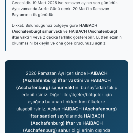
Gecesi'dir. 19 Mart 2026 ise ramazan ayının son günüdür.
Aynı zamanda Arefe Günü denir. 20 Mart'ta Ramazan
Bayramının ilk günüdür.
Dikkat: Bulunduğunuz bölgeye göre
HAIBACH
(Aschafenburg) sahur vakti
ve
HAIBACH (Aschafenburg)
iftar vakti
1 veya 2 dakika farklılık gösterebilir. Lütfen ezanın
okunmasını bekleyin ve ona göre orucunuzu açınız.
2026 Ramazan Ayı içerisinde
HAIBACH
(Aschafenburg) iftar vakti
ni ve
HAIBACH
(Aschafenburg) sahur vakti
ni bu sayfadan takip
edebilirsiniz. Diğer iller/ilçeler/bölgeler için
aşağıda bulunan linkten tüm ülkelere
ulaşabilirsiniz. Açılan
HAIBACH (Aschafenburg)
iftar saatleri
sayfalarında
HAIBACH
(Aschafenburg) iftar
ve
HAIBACH
(Aschafenburg) sahur
bilgilerinin dışında