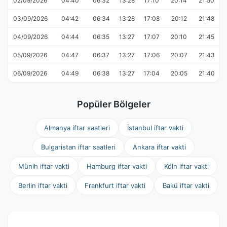
02/09/2026
04:40
06:32
13:28
17:10
20:14
21:50
03/09/2026
04:42
06:34
13:28
17:08
20:12
21:48
04/09/2026
04:44
06:35
13:27
17:07
20:10
21:45
05/09/2026
04:47
06:37
13:27
17:06
20:07
21:43
06/09/2026
04:49
06:38
13:27
17:04
20:05
21:40
Popüler Bölgeler
Almanya iftar saatleri
İstanbul iftar vakti
Bulgaristan iftar saatleri
Ankara iftar vakti
Münih iftar vakti
Hamburg iftar vakti
Köln iftar vakti
Berlin iftar vakti
Frankfurt iftar vakti
Bakü iftar vakti