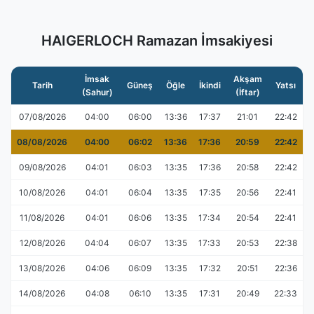
HAIGERLOCH Ramazan İmsakiyesi
İmsak
Akşam
Tarih
Güneş
Öğle
İkindi
Yatsı
(Sahur)
(İftar)
07/08/2026
04:00
06:00
13:36
17:37
21:01
22:42
08/08/2026
04:00
06:02
13:36
17:36
20:59
22:42
09/08/2026
04:01
06:03
13:35
17:36
20:58
22:42
10/08/2026
04:01
06:04
13:35
17:35
20:56
22:41
11/08/2026
04:01
06:06
13:35
17:34
20:54
22:41
12/08/2026
04:04
06:07
13:35
17:33
20:53
22:38
13/08/2026
04:06
06:09
13:35
17:32
20:51
22:36
14/08/2026
04:08
06:10
13:35
17:31
20:49
22:33