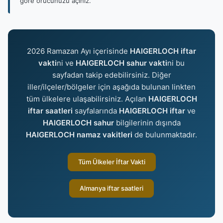
göre orucunuzu açınız.
2026 Ramazan Ayı içerisinde
HAIGERLOCH iftar
vakti
ni ve
HAIGERLOCH sahur vakti
ni bu
sayfadan takip edebilirsiniz. Diğer
iller/ilçeler/bölgeler için aşağıda bulunan linkten
tüm ülkelere ulaşabilirsiniz. Açılan
HAIGERLOCH
iftar saatleri
sayfalarında
HAIGERLOCH iftar
ve
HAIGERLOCH sahur
bilgilerinin dışında
HAIGERLOCH namaz vakitleri
de bulunmaktadır.
Tüm Ülkeler İftar Vakti
Almanya iftar saatleri