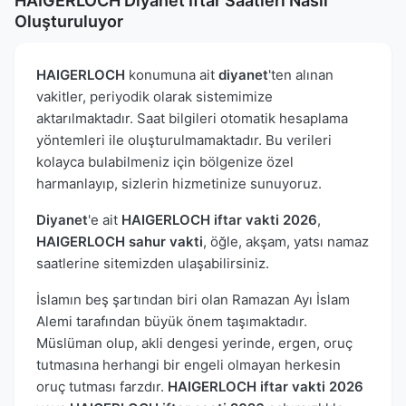
HAIGERLOCH Diyanet İftar Saatleri Nasıl
Oluşturuluyor
HAIGERLOCH
konumuna ait
diyanet
'ten alınan
vakitler, periyodik olarak sistemimize
aktarılmaktadır. Saat bilgileri otomatik hesaplama
yöntemleri ile oluşturulmamaktadır. Bu verileri
kolayca bulabilmeniz için bölgenize özel
harmanlayıp, sizlerin hizmetinize sunuyoruz.
Diyanet
'e ait
HAIGERLOCH iftar vakti 2026
,
HAIGERLOCH sahur vakti
, öğle, akşam, yatsı namaz
saatlerine sitemizden ulaşabilirsiniz.
İslamın beş şartından biri olan Ramazan Ayı İslam
Alemi tarafından büyük önem taşımaktadır.
Müslüman olup, akli dengesi yerinde, ergen, oruç
tutmasına herhangi bir engeli olmayan herkesin
oruç tutması farzdır.
HAIGERLOCH iftar vakti 2026