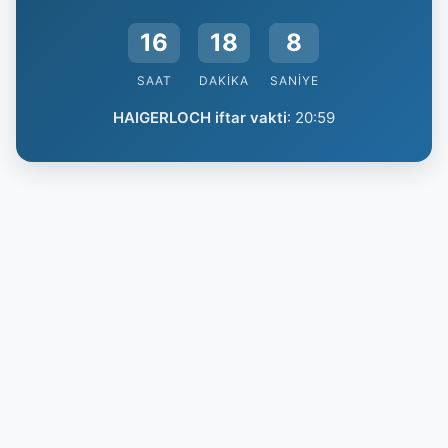
16
18
7
SAAT
DAKIKA
SANIYE
HAIGERLOCH iftar vakti
:
20:59