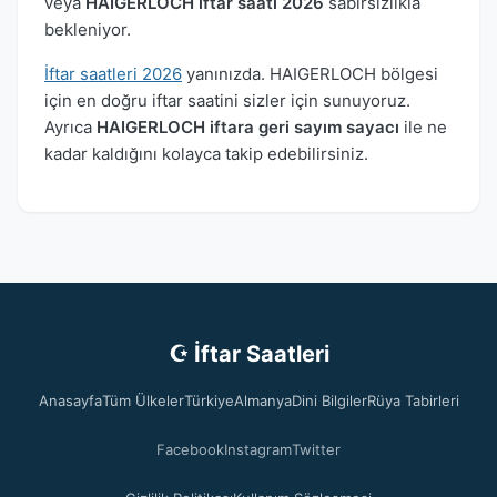
veya
HAIGERLOCH iftar saati 2026
sabırsızlıkla
bekleniyor.
İftar saatleri 2026
yanınızda. HAIGERLOCH bölgesi
için en doğru iftar saatini sizler için sunuyoruz.
Ayrıca
HAIGERLOCH iftara geri sayım sayacı
ile ne
kadar kaldığını kolayca takip edebilirsiniz.
☪ İftar Saatleri
Anasayfa
Tüm Ülkeler
Türkiye
Almanya
Dini Bilgiler
Rüya Tabirleri
Facebook
Instagram
Twitter