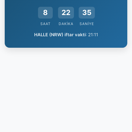
8
22
34
SAAT
DAKIKA
SANIYE
HALLE (NRW) iftar vakti
:
21:11