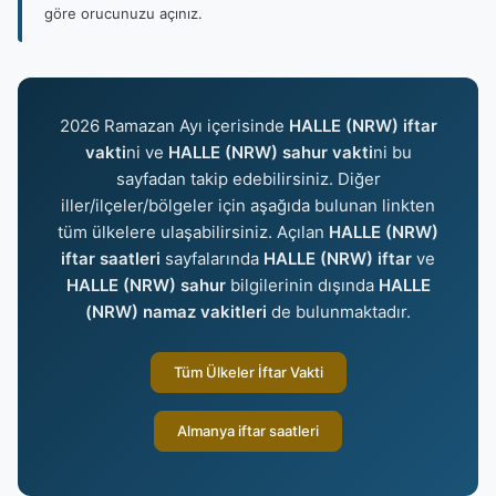
göre orucunuzu açınız.
2026 Ramazan Ayı içerisinde
HALLE (NRW) iftar
vakti
ni ve
HALLE (NRW) sahur vakti
ni bu
sayfadan takip edebilirsiniz. Diğer
iller/ilçeler/bölgeler için aşağıda bulunan linkten
tüm ülkelere ulaşabilirsiniz. Açılan
HALLE (NRW)
iftar saatleri
sayfalarında
HALLE (NRW) iftar
ve
HALLE (NRW) sahur
bilgilerinin dışında
HALLE
(NRW) namaz vakitleri
de bulunmaktadır.
Tüm Ülkeler İftar Vakti
Almanya iftar saatleri