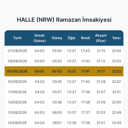
HALLE (NRW) Ramazan İmsakiyesi
İmsak
Akşam
Tarih
Güneş
Öğle
İkindi
Yatsı
(Sahur)
(İftar)
07/08/2026
04:00
05:50
13:37
17:43
21:15
22:54
08/08/2026
04:00
05:52
13:37
17:42
21:13
22:53
09/08/2026
04:01
05:53
13:37
17:41
21:11
22:52
10/08/2026
04:02
05:55
13:37
17:40
21:09
22:52
11/08/2026
04:02
05:57
13:37
17:39
21:07
22:51
12/08/2026
04:03
05:58
13:37
17:38
21:05
22:50
13/08/2026
04:03
06:00
13:37
17:37
21:03
22:49
14/08/2026
04:04
06:01
13:36
17:36
21:01
22:49