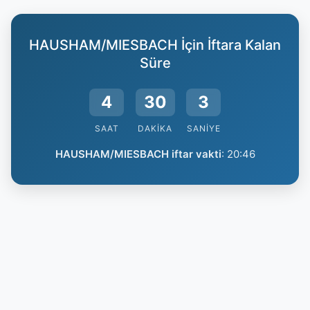
HAUSHAM/MIESBACH İçin İftara Kalan
Süre
4
30
2
SAAT
DAKIKA
SANIYE
HAUSHAM/MIESBACH iftar vakti
:
20:46