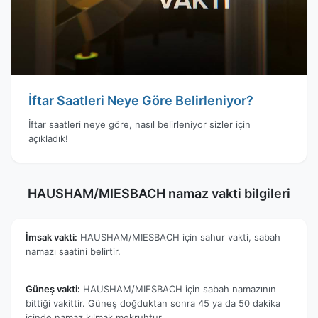
İftar Saatleri Neye Göre Belirleniyor?
İftar saatleri neye göre, nasıl belirleniyor sizler için
açıkladık!
HAUSHAM/MIESBACH namaz vakti bilgileri
İmsak vakti:
HAUSHAM/MIESBACH için sahur vakti, sabah
namazı saatini belirtir.
Güneş vakti:
HAUSHAM/MIESBACH için sabah namazının
bittiği vakittir. Güneş doğduktan sonra 45 ya da 50 dakika
içinde namaz kılmak mekruhtur.