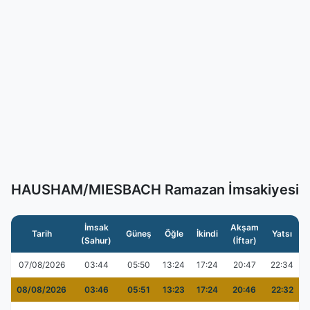
HAUSHAM/MIESBACH Ramazan İmsakiyesi
İmsak
Akşam
Tarih
Güneş
Öğle
İkindi
Yatsı
(Sahur)
(İftar)
07/08/2026
03:44
05:50
13:24
17:24
20:47
22:34
08/08/2026
03:46
05:51
13:23
17:24
20:46
22:32