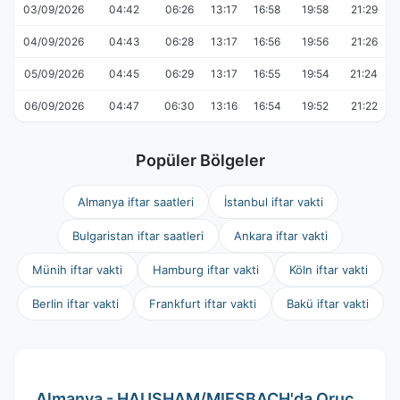
03/09/2026
04:42
06:26
13:17
16:58
19:58
21:29
04/09/2026
04:43
06:28
13:17
16:56
19:56
21:26
05/09/2026
04:45
06:29
13:17
16:55
19:54
21:24
06/09/2026
04:47
06:30
13:16
16:54
19:52
21:22
Popüler Bölgeler
Almanya iftar saatleri
İstanbul iftar vakti
Bulgaristan iftar saatleri
Ankara iftar vakti
Münih iftar vakti
Hamburg iftar vakti
Köln iftar vakti
Berlin iftar vakti
Frankfurt iftar vakti
Bakü iftar vakti
Almanya - HAUSHAM/MIESBACH'da Oruç