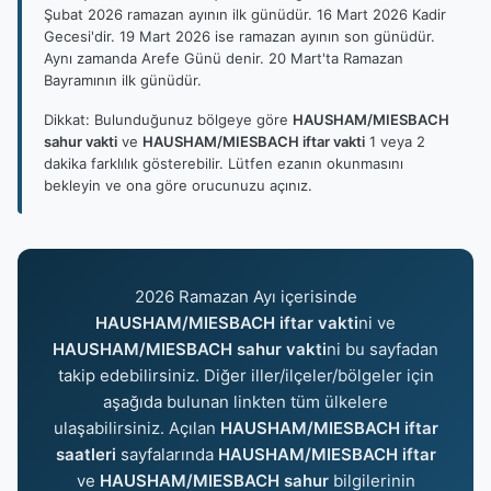
Şubat 2026 ramazan ayının ilk günüdür. 16 Mart 2026 Kadir
Gecesi'dir. 19 Mart 2026 ise ramazan ayının son günüdür.
Aynı zamanda Arefe Günü denir. 20 Mart'ta Ramazan
Bayramının ilk günüdür.
Dikkat: Bulunduğunuz bölgeye göre
HAUSHAM/MIESBACH
sahur vakti
ve
HAUSHAM/MIESBACH iftar vakti
1 veya 2
dakika farklılık gösterebilir. Lütfen ezanın okunmasını
bekleyin ve ona göre orucunuzu açınız.
2026 Ramazan Ayı içerisinde
HAUSHAM/MIESBACH iftar vakti
ni ve
HAUSHAM/MIESBACH sahur vakti
ni bu sayfadan
takip edebilirsiniz. Diğer iller/ilçeler/bölgeler için
aşağıda bulunan linkten tüm ülkelere
ulaşabilirsiniz. Açılan
HAUSHAM/MIESBACH iftar
saatleri
sayfalarında
HAUSHAM/MIESBACH iftar
ve
HAUSHAM/MIESBACH sahur
bilgilerinin