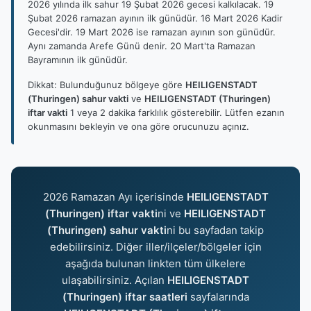
2026 yılında ilk sahur 19 Şubat 2026 gecesi kalkılacak. 19
Şubat 2026 ramazan ayının ilk günüdür. 16 Mart 2026 Kadir
Gecesi'dir. 19 Mart 2026 ise ramazan ayının son günüdür.
Aynı zamanda Arefe Günü denir. 20 Mart'ta Ramazan
Bayramının ilk günüdür.
Dikkat: Bulunduğunuz bölgeye göre
HEILIGENSTADT
(Thuringen) sahur vakti
ve
HEILIGENSTADT (Thuringen)
iftar vakti
1 veya 2 dakika farklılık gösterebilir. Lütfen ezanın
okunmasını bekleyin ve ona göre orucunuzu açınız.
2026 Ramazan Ayı içerisinde
HEILIGENSTADT
(Thuringen) iftar vakti
ni ve
HEILIGENSTADT
(Thuringen) sahur vakti
ni bu sayfadan takip
edebilirsiniz. Diğer iller/ilçeler/bölgeler için
aşağıda bulunan linkten tüm ülkelere
ulaşabilirsiniz. Açılan
HEILIGENSTADT
(Thuringen) iftar saatleri
sayfalarında