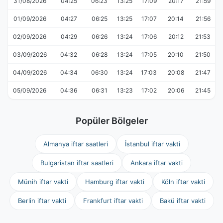
31/08/2026
04:25
06:23
13:25
17:09
20:17
21:59
01/09/2026
04:27
06:25
13:25
17:07
20:14
21:56
02/09/2026
04:29
06:26
13:24
17:06
20:12
21:53
03/09/2026
04:32
06:28
13:24
17:05
20:10
21:50
04/09/2026
04:34
06:30
13:24
17:03
20:08
21:47
05/09/2026
04:36
06:31
13:23
17:02
20:06
21:45
Popüler Bölgeler
Almanya iftar saatleri
İstanbul iftar vakti
Bulgaristan iftar saatleri
Ankara iftar vakti
Münih iftar vakti
Hamburg iftar vakti
Köln iftar vakti
Berlin iftar vakti
Frankfurt iftar vakti
Bakü iftar vakti