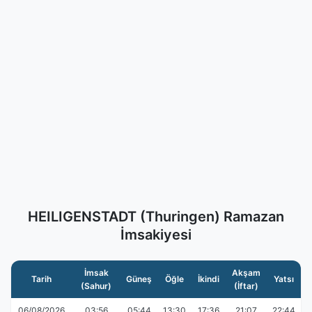
HEILIGENSTADT (Thuringen) Ramazan
İmsakiyesi
İmsak
Akşam
Tarih
Güneş
Öğle
İkindi
Yatsı
(Sahur)
(İftar)
06/08/2026
03:56
05:44
13:30
17:36
21:07
22:44