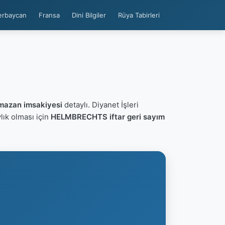
erbaycan
Fransa
Dini Bilgiler
Rüya Tabirleri
azan imsakiyesi
detaylı. Diyanet İşleri
ylık olması için
HELMBRECHTS iftar geri sayım