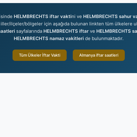
isinde
HELMBRECHTS iftar vakti
ni ve
HELMBRECHTS sahur va
 iller/ilçeler/bölgeler için aşağıda bulunan linkten tüm ülkelere ul
aatleri
sayfalarında
HELMBRECHTS iftar
ve
HELMBRECHTS sa
HELMBRECHTS namaz vakitleri
de bulunmaktadır.
Tüm Ülkeler İftar Vakti
Almanya iftar saatleri