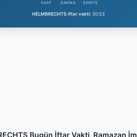
SAAT
DAKIKA
SANIYE
HELMBRECHTS iftar vakti
:
20:53
CHTS Bugün İftar Vakti, Ramazan İm