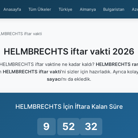
Anasayfa
Tüm Ülkeler
Türkiye
Almanya
Bulgaristan
Az
MBRECHTS iftar vakti
HELMBRECHTS iftar vakti 2026
ELMBRECHTS iftar vaktine ne kadar kaldı?
HELMBRECHTS ram
an
HELMBRECHTS iftar vakti
'ni sizler için hazırladık. Ayrıca kola
sayacı
'nı da ekledik.
HELMBRECHTS İçin İftara Kalan Süre
9
52
31