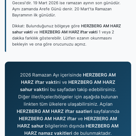
Gecesi'dir. 19 Mart 2026 ise ramazan ayının son günüdür.
Aynı zamanda Arefe Günü denir. 20 Mart'ta Ramazan
Bayramının ilk günüdür.
Dikkat: Bulunduğunuz bölgeye göre
HERZBERG AM HARZ
sahur vakti
ve
HERZBERG AM HARZ iftar vakti
1 veya 2
dakika farklılık gösterebilir. Lütfen ezanın okunmasını
bekleyin ve ona göre orucunuzu açınız.
2026 Ramazan Ayı içerisinde
HERZBERG AM
HARZ iftar vakti
ni ve
HERZBERG AM HARZ
sahur vakti
ni bu sayfadan takip edebilirsiniz.
Diğer iller/ilçeler/bölgeler için aşağıda bulunan
linkten tüm ülkelere ulaşabilirsiniz. Açılan
HERZBERG AM HARZ iftar saatleri
sayfalarında
HERZBERG AM HARZ iftar
ve
HERZBERG AM
HARZ sahur
bilgilerinin dışında
HERZBERG AM
HARZ namaz vakitleri
de bulunmaktadır.