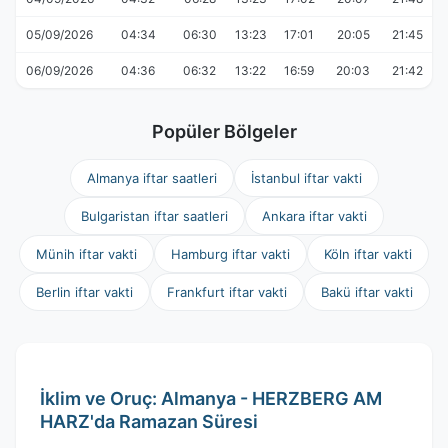
05/09/2026
04:34
06:30
13:23
17:01
20:05
21:45
06/09/2026
04:36
06:32
13:22
16:59
20:03
21:42
Popüler Bölgeler
Almanya iftar saatleri
İstanbul iftar vakti
Bulgaristan iftar saatleri
Ankara iftar vakti
Münih iftar vakti
Hamburg iftar vakti
Köln iftar vakti
Berlin iftar vakti
Frankfurt iftar vakti
Bakü iftar vakti
İklim ve Oruç: Almanya - HERZBERG AM
HARZ'da Ramazan Süresi