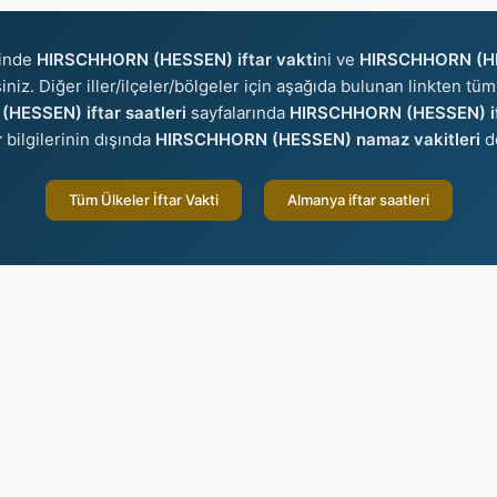
sinde
HIRSCHHORN (HESSEN) iftar vakti
ni ve
HIRSCHHORN (HE
iniz. Diğer iller/ilçeler/bölgeler için aşağıda bulunan linkten tüm 
HESSEN) iftar saatleri
sayfalarında
HIRSCHHORN (HESSEN) if
r
bilgilerinin dışında
HIRSCHHORN (HESSEN) namaz vakitleri
d
Tüm Ülkeler İftar Vakti
Almanya iftar saatleri