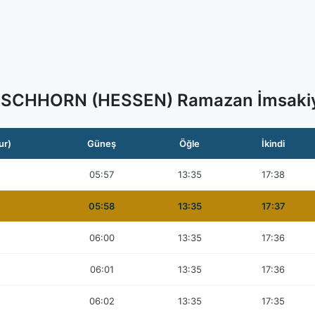
RSCHHORN (HESSEN) Ramazan İmsakiy
ur)
Güneş
Öğle
İkindi
05:57
13:35
17:38
05:58
13:35
17:37
06:00
13:35
17:36
06:01
13:35
17:36
06:02
13:35
17:35