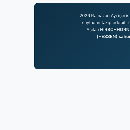
2026 Ramazan Ayı içeri
sayfadan takip edebilirs
Açılan
HIRSCHHORN (
(HESSEN) sahu