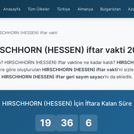
Anasayfa
Tüm Ülkeler
Türkiye
Almanya
Bulgaristan
Az
SCHHORN (HESSEN) iftar vakti
SCHHORN (HESSEN) iftar vakti 
? HIRSCHHORN (HESSEN) iftar vaktine ne kadar kaldı?
HIRSCH
lere göre oluşturulan
HIRSCHHORN (HESSEN) iftar vakti
'ni sizl
HIRSCHHORN (HESSEN) iftar geri sayım sayacı
'nı da ekledik.
HIRSCHHORN (HESSEN) İçin İftara Kalan Süre
19
36
5