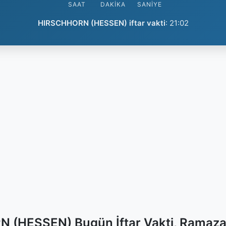
SAAT
DAKIKA
SANIYE
HIRSCHHORN (HESSEN) iftar vakti
:
21:02
(HESSEN) Bugün İftar Vakti, Ramaza