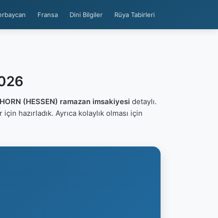
erbaycan
Fransa
Dini Bilgiler
Rüya Tabirleri
2026
HORN (HESSEN) ramazan imsakiyesi
detaylı.
er için hazırladık. Ayrıca kolaylık olması için