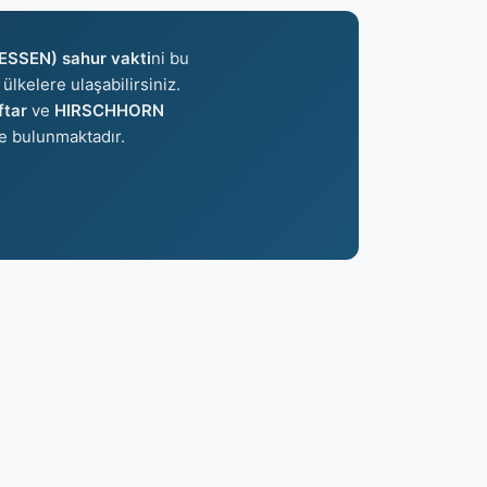
SSEN) sahur vakti
ni bu
ülkelere ulaşabilirsiniz.
tar
ve
HIRSCHHORN
e bulunmaktadır.