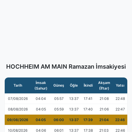
HOCHHEIM AM MAIN Ramazan İmsakiyesi
İmsak
Akşam
Tarih
Güneş
Öğle
İkindi
Yatsı
(Sahur)
(İftar)
07/08/2026
04:04
05:57
13:37
17:41
21:08
22:48
08/08/2026
04:05
05:59
13:37
17:40
21:06
22:47
09/08/2026
04:05
06:00
13:37
17:39
21:04
22:46
10/08/2026
04:06
06:01
13:37
17:38
21:03
22:46