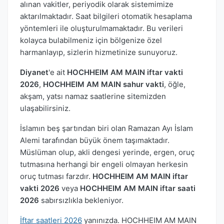
alınan vakitler, periyodik olarak sistemimize
aktarılmaktadır. Saat bilgileri otomatik hesaplama
yöntemleri ile oluşturulmamaktadır. Bu verileri
kolayca bulabilmeniz için bölgenize özel
harmanlayıp, sizlerin hizmetinize sunuyoruz.
Diyanet
'e ait
HOCHHEIM AM MAIN iftar vakti
2026
,
HOCHHEIM AM MAIN sahur vakti
, öğle,
akşam, yatsı namaz saatlerine sitemizden
ulaşabilirsiniz.
İslamın beş şartından biri olan Ramazan Ayı İslam
Alemi tarafından büyük önem taşımaktadır.
Müslüman olup, akli dengesi yerinde, ergen, oruç
tutmasına herhangi bir engeli olmayan herkesin
oruç tutması farzdır.
HOCHHEIM AM MAIN iftar
vakti 2026
veya
HOCHHEIM AM MAIN iftar saati
2026
sabırsızlıkla bekleniyor.
İftar saatleri 2026
yanınızda. HOCHHEIM AM MAIN