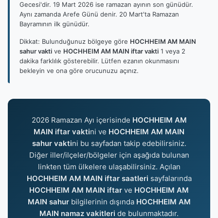
Gecesi'dir. 19 Mart 2026 ise ramazan ayının son günüdür.
Aynı zamanda Arefe Günü denir. 20 Mart'ta Ramazan
Bayramının ilk günüdür.
Dikkat: Bulunduğunuz bölgeye göre
HOCHHEIM AM MAIN
sahur vakti
ve
HOCHHEIM AM MAIN iftar vakti
1 veya 2
dakika farklılık gösterebilir. Lütfen ezanın okunmasını
bekleyin ve ona göre orucunuzu açınız.
2026 Ramazan Ayı içerisinde
HOCHHEIM AM
MAIN iftar vakti
ni ve
HOCHHEIM AM MAIN
sahur vakti
ni bu sayfadan takip edebilirsiniz.
Diğer iller/ilçeler/bölgeler için aşağıda bulunan
linkten tüm ülkelere ulaşabilirsiniz. Açılan
HOCHHEIM AM MAIN iftar saatleri
sayfalarında
HOCHHEIM AM MAIN iftar
ve
HOCHHEIM AM
MAIN sahur
bilgilerinin dışında
HOCHHEIM AM
MAIN namaz vakitleri
de bulunmaktadır.