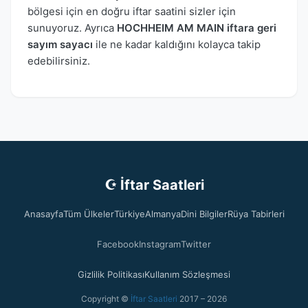
bölgesi için en doğru iftar saatini sizler için
sunuyoruz. Ayrıca
HOCHHEIM AM MAIN iftara geri
sayım sayacı
ile ne kadar kaldığını kolayca takip
edebilirsiniz.
☪ İftar Saatleri
Anasayfa
Tüm Ülkeler
Türkiye
Almanya
Dini Bilgiler
Rüya Tabirleri
Facebook
Instagram
Twitter
Gizlilik Politikası
Kullanım Sözleşmesi
Copyright ©
İftar Saatleri
2017 – 2026