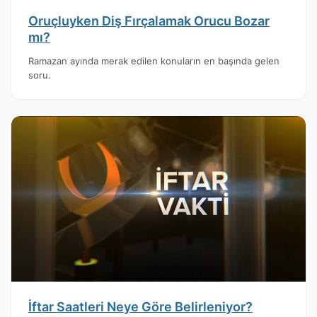
Oruçluyken Diş Fırçalamak Orucu Bozar
mı?
Ramazan ayında merak edilen konuların en başında gelen
soru.
İftar Saatleri Neye Göre Belirleniyor?