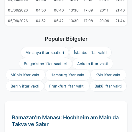
05/09/2026
04:50
06:40
13:30
17:09
20:11
21:46
06/09/2026
04:52
06:42
13:30
17:08
20:09
21:44
Popüler Bölgeler
Almanya iftar saatleri
İstanbul iftar vakti
Bulgaristan iftar saatleri
Ankara iftar vakti
Münih iftar vakti
Hamburg iftar vakti
Köln iftar vakti
Berlin iftar vakti
Frankfurt iftar vakti
Bakü iftar vakti
Ramazan'ın Manası: Hochheim am Main'da
Takva ve Sabır