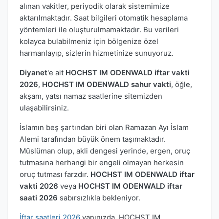
alınan vakitler, periyodik olarak sistemimize
aktarılmaktadır. Saat bilgileri otomatik hesaplama
yöntemleri ile oluşturulmamaktadır. Bu verileri
kolayca bulabilmeniz için bölgenize özel
harmanlayıp, sizlerin hizmetinize sunuyoruz.
Diyanet
'e ait
HOCHST IM ODENWALD iftar vakti
2026
,
HOCHST IM ODENWALD sahur vakti
, öğle,
akşam, yatsı namaz saatlerine sitemizden
ulaşabilirsiniz.
İslamın beş şartından biri olan Ramazan Ayı İslam
Alemi tarafından büyük önem taşımaktadır.
Müslüman olup, akli dengesi yerinde, ergen, oruç
tutmasına herhangi bir engeli olmayan herkesin
oruç tutması farzdır.
HOCHST IM ODENWALD iftar
vakti 2026
veya
HOCHST IM ODENWALD iftar
saati 2026
sabırsızlıkla bekleniyor.
İftar saatleri 2026
yanınızda. HOCHST IM