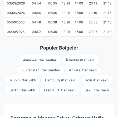
03/09/2026
04:44
06:35
13:29
17:09
20:12
21:48
04/09/2026
04:46
06:36
13:28
17:08
20:10
21:45
05/09/2026
04:48
06:38
13:28
17:06
20:08
21:43
06/09/2026
04:50
06:39
13:28
17:05
20:06
21:40
Popüler Bölgeler
Almanya iftar saatleri
İstanbul iftar vakti
Bulgaristan iftar saatleri
Ankara iftar vakti
Münih iftar vakti
Hamburg iftar vakti
Köln iftar vakti
Berlin iftar vakti
Frankfurt iftar vakti
Bakü iftar vakti