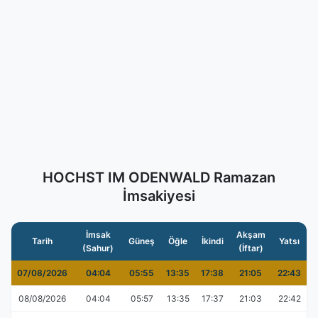
HOCHST IM ODENWALD Ramazan
İmsakiyesi
İmsak
Akşam
Tarih
Güneş
Öğle
İkindi
Yatsı
(Sahur)
(İftar)
07/08/2026
04:04
05:55
13:35
17:38
21:05
22:43
08/08/2026
04:04
05:57
13:35
17:37
21:03
22:42