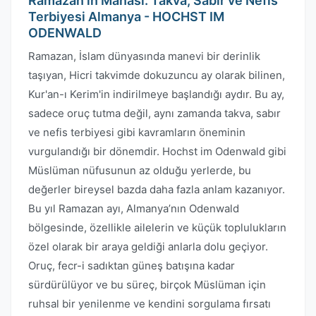
Ramazan'ın Manası: Takva, Sabır ve Nefis
Terbiyesi Almanya - HOCHST IM
ODENWALD
Ramazan, İslam dünyasında manevi bir derinlik
taşıyan, Hicri takvimde dokuzuncu ay olarak bilinen,
Kur'an-ı Kerim'in indirilmeye başlandığı aydır. Bu ay,
sadece oruç tutma değil, aynı zamanda takva, sabır
ve nefis terbiyesi gibi kavramların öneminin
vurgulandığı bir dönemdir. Hochst im Odenwald gibi
Müslüman nüfusunun az olduğu yerlerde, bu
değerler bireysel bazda daha fazla anlam kazanıyor.
Bu yıl Ramazan ayı, Almanya’nın Odenwald
bölgesinde, özellikle ailelerin ve küçük toplulukların
özel olarak bir araya geldiği anlarla dolu geçiyor.
Oruç, fecr-i sadıktan güneş batışına kadar
sürdürülüyor ve bu süreç, birçok Müslüman için
ruhsal bir yenilenme ve kendini sorgulama fırsatı