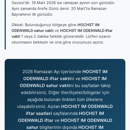
Gecesi'dir. 19 Mart 2026 ise ramazan ayının son günüdür.
Aynı zamanda Arefe Günü denir. 20 Mart'ta Ramazan
Bayramının ilk günüdür.
Dikkat: Bulunduğunuz bölgeye göre
HOCHST IM
ODENWALD sahur vakti
ve
HOCHST IM ODENWALD iftar
vakti
1 veya 2 dakika farklılık gösterebilir. Lütfen ezanın
okunmasını bekleyin ve ona göre orucunuzu açınız.
2026 Ramazan Ayı içerisinde
HOCHST IM
ODENWALD iftar vakti
ni ve
HOCHST IM
ODENWALD sahur vakti
ni bu sayfadan takip
edebilirsiniz. Diğer iller/ilçeler/bölgeler için
aşağıda bulunan linkten tüm ülkelere
ulaşabilirsiniz. Açılan
HOCHST IM ODENWALD
iftar saatleri
sayfalarında
HOCHST IM
ODENWALD iftar
ve
HOCHST IM ODENWALD
sahur
bilgilerinin dışında
HOCHST IM