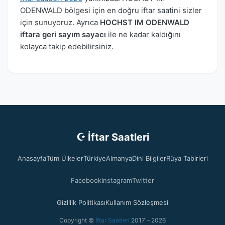
ODENWALD bölgesi için en doğru iftar saatini sizler
için sunuyoruz. Ayrıca
HOCHST IM ODENWALD
iftara geri sayım sayacı
ile ne kadar kaldığını
kolayca takip edebilirsiniz.
☪ İftar Saatleri
Anasayfa
Tüm Ülkeler
Türkiye
Almanya
Dini Bilgiler
Rüya Tabirleri
Facebook
Instagram
Twitter
Gizlilik Politikası
Kullanım Sözleşmesi
Copyright ©
İftar Saatleri
2017 – 2026