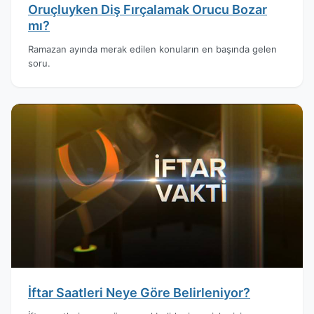
Oruçluyken Diş Fırçalamak Orucu Bozar
mı?
Ramazan ayında merak edilen konuların en başında gelen
soru.
İftar Saatleri Neye Göre Belirleniyor?