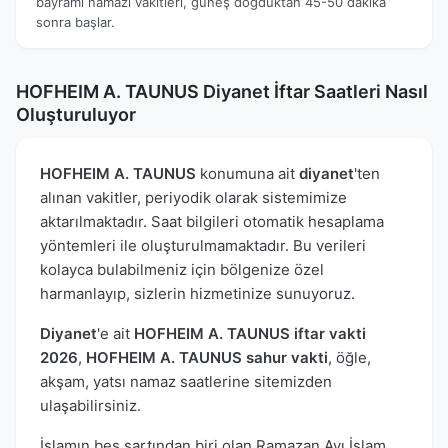
bayramı namazı vakitleri, güneş doğduktan 45-50 dakika
sonra başlar.
HOFHEIM A. TAUNUS Diyanet İftar Saatleri Nasıl
Oluşturuluyor
HOFHEIM A. TAUNUS
konumuna ait
diyanet
'ten
alınan vakitler, periyodik olarak sistemimize
aktarılmaktadır. Saat bilgileri otomatik hesaplama
yöntemleri ile oluşturulmamaktadır. Bu verileri
kolayca bulabilmeniz için bölgenize özel
harmanlayıp, sizlerin hizmetinize sunuyoruz.
Diyanet
'e ait
HOFHEIM A. TAUNUS iftar vakti
2026
,
HOFHEIM A. TAUNUS sahur vakti
, öğle,
akşam, yatsı namaz saatlerine sitemizden
ulaşabilirsiniz.
İslamın beş şartından biri olan Ramazan Ayı İslam