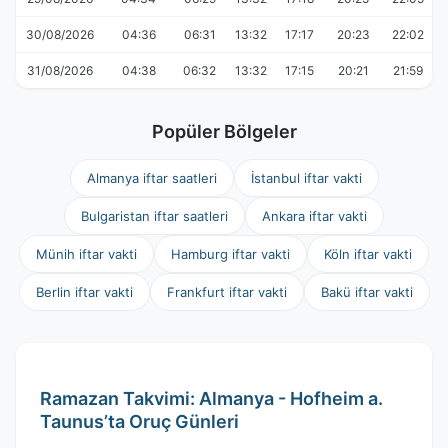
30/08/2026
04:36
06:31
13:32
17:17
20:23
22:02
31/08/2026
04:38
06:32
13:32
17:15
20:21
21:59
Popüler Bölgeler
Almanya iftar saatleri
İstanbul iftar vakti
Bulgaristan iftar saatleri
Ankara iftar vakti
Münih iftar vakti
Hamburg iftar vakti
Köln iftar vakti
Berlin iftar vakti
Frankfurt iftar vakti
Bakü iftar vakti
Ramazan Takvimi: Almanya - Hofheim a.
Taunus’ta Oruç Günleri