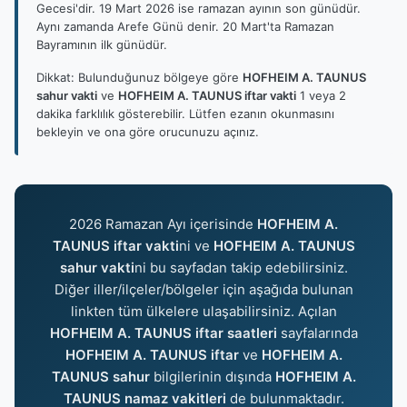
Gecesi'dir. 19 Mart 2026 ise ramazan ayının son günüdür.
Aynı zamanda Arefe Günü denir. 20 Mart'ta Ramazan
Bayramının ilk günüdür.
Dikkat: Bulunduğunuz bölgeye göre
HOFHEIM A. TAUNUS
sahur vakti
ve
HOFHEIM A. TAUNUS iftar vakti
1 veya 2
dakika farklılık gösterebilir. Lütfen ezanın okunmasını
bekleyin ve ona göre orucunuzu açınız.
2026 Ramazan Ayı içerisinde
HOFHEIM A.
TAUNUS iftar vakti
ni ve
HOFHEIM A. TAUNUS
sahur vakti
ni bu sayfadan takip edebilirsiniz.
Diğer iller/ilçeler/bölgeler için aşağıda bulunan
linkten tüm ülkelere ulaşabilirsiniz. Açılan
HOFHEIM A. TAUNUS iftar saatleri
sayfalarında
HOFHEIM A. TAUNUS iftar
ve
HOFHEIM A.
TAUNUS sahur
bilgilerinin dışında
HOFHEIM A.
TAUNUS namaz vakitleri
de bulunmaktadır.