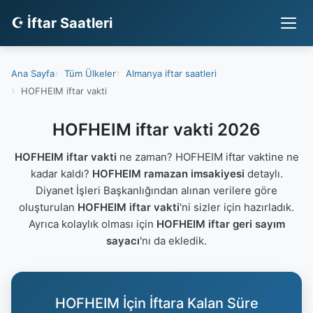
☪ İftar Saatleri
Ana Sayfa
Tüm Ülkeler
Almanya iftar saatleri
HOFHEIM iftar vakti
HOFHEIM iftar vakti 2026
HOFHEIM iftar vakti
ne zaman? HOFHEIM iftar vaktine ne
kadar kaldı?
HOFHEIM ramazan imsakiyesi
detaylı.
Diyanet İşleri Başkanlığından alınan verilere göre
oluşturulan
HOFHEIM iftar vakti
'ni sizler için hazırladık.
Ayrıca kolaylık olması için
HOFHEIM iftar geri sayım
sayacı
'nı da ekledik.
HOFHEIM İçin İftara Kalan Süre