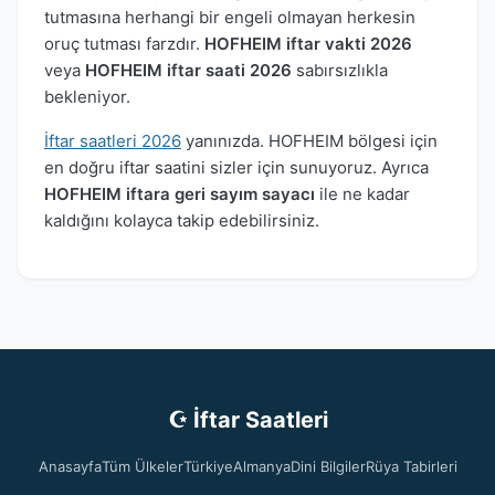
tutmasına herhangi bir engeli olmayan herkesin
oruç tutması farzdır.
HOFHEIM iftar vakti 2026
veya
HOFHEIM iftar saati 2026
sabırsızlıkla
bekleniyor.
İftar saatleri 2026
yanınızda. HOFHEIM bölgesi için
en doğru iftar saatini sizler için sunuyoruz. Ayrıca
HOFHEIM iftara geri sayım sayacı
ile ne kadar
kaldığını kolayca takip edebilirsiniz.
☪ İftar Saatleri
Anasayfa
Tüm Ülkeler
Türkiye
Almanya
Dini Bilgiler
Rüya Tabirleri