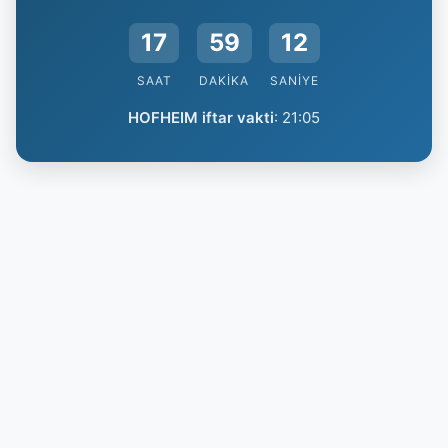
17
59
12
SAAT
DAKIKA
SANIYE
HOFHEIM iftar vakti
:
21:05