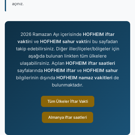
açınız.
2026 Ramazan Ayı içerisinde
HOFHEIM iftar
vakti
ni ve
HOFHEIM sahur vakti
ni bu sayfadan
takip edebilirsiniz. Diğer iller/ilçeler/bölgeler için
aşağıda bulunan linkten tüm ülkelere
ulaşabilirsiniz. Açılan
HOFHEIM iftar saatleri
sayfalarında
HOFHEIM iftar
ve
HOFHEIM sahur
bilgilerinin dışında
HOFHEIM namaz vakitleri
de
bulunmaktadır.
Tüm Ülkeler İftar Vakti
Almanya iftar saatleri