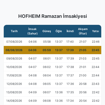
HOFHEIM Ramazan İmsakiyesi
İmsak
Akşam
Tarih
Güneş
Öğle
İkindi
Yatsı
(Sahur)
(İftar)
07/08/2026
04:06
05:58
13:37
17:40
21:07
22:46
08/08/2026
04:06
05:59
13:37
17:39
21:05
22:45
09/08/2026
04:07
06:01
13:37
17:39
21:03
22:45
10/08/2026
04:07
06:02
13:37
17:38
21:01
22:44
11/08/2026
04:08
06:04
13:37
17:37
21:00
22:44
12/08/2026
04:08
06:05
13:37
17:36
20:58
22:43
13/08/2026
04:09
06:07
13:36
17:35
20:56
22:42
14/08/2026
04:09
06:08
13:36
17:34
20:54
22:42