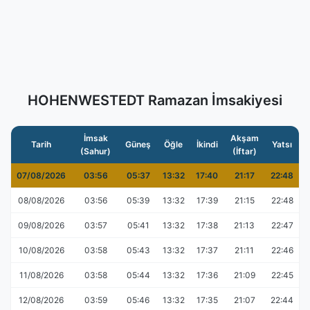
HOHENWESTEDT Ramazan İmsakiyesi
İmsak
Akşam
Tarih
Güneş
Öğle
İkindi
Yatsı
(Sahur)
(İftar)
07/08/2026
03:56
05:37
13:32
17:40
21:17
22:48
08/08/2026
03:56
05:39
13:32
17:39
21:15
22:48
09/08/2026
03:57
05:41
13:32
17:38
21:13
22:47
10/08/2026
03:58
05:43
13:32
17:37
21:11
22:46
11/08/2026
03:58
05:44
13:32
17:36
21:09
22:45
12/08/2026
03:59
05:46
13:32
17:35
21:07
22:44