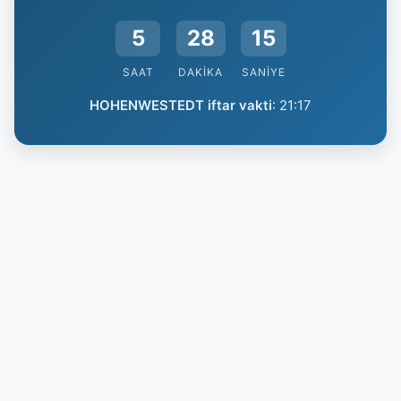
5
28
14
SAAT
DAKIKA
SANIYE
HOHENWESTEDT iftar vakti
:
21:17