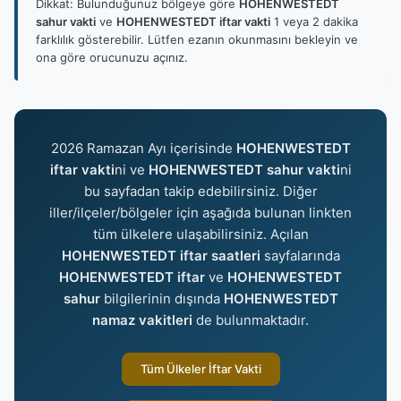
Dikkat: Bulunduğunuz bölgeye göre
HOHENWESTEDT
sahur vakti
ve
HOHENWESTEDT iftar vakti
1 veya 2 dakika
farklılık gösterebilir. Lütfen ezanın okunmasını bekleyin ve
ona göre orucunuzu açınız.
2026 Ramazan Ayı içerisinde
HOHENWESTEDT
iftar vakti
ni ve
HOHENWESTEDT sahur vakti
ni
bu sayfadan takip edebilirsiniz. Diğer
iller/ilçeler/bölgeler için aşağıda bulunan linkten
tüm ülkelere ulaşabilirsiniz. Açılan
HOHENWESTEDT iftar saatleri
sayfalarında
HOHENWESTEDT iftar
ve
HOHENWESTEDT
sahur
bilgilerinin dışında
HOHENWESTEDT
namaz vakitleri
de bulunmaktadır.
Tüm Ülkeler İftar Vakti