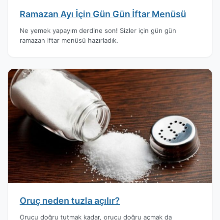
Ramazan Ayı İçin Gün Gün İftar Menüsü
Ne yemek yapayım derdine son! Sizler için gün gün
ramazan iftar menüsü hazırladık.
Oruç neden tuzla açılır?
Orucu doğru tutmak kadar, orucu doğru açmak da