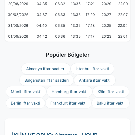
29/08/2026
04:35
06:32
13:35
17:21
20:29
22:09
30/08/2026
04:37
06:33
13:35
17:20
20:27
22:07
31/08/2026
04:40
06:35
13:35
17:18
20:25
22:04
01/09/2026
04:42
06:36
13:35
17:17
20:23
22:01
Popüler Bölgeler
Almanya iftar saatleri
İstanbul iftar vakti
Bulgaristan iftar saatleri
Ankara iftar vakti
Münih iftar vakti
Hamburg iftar vakti
Köln iftar vakti
Berlin iftar vakti
Frankfurt iftar vakti
Bakü iftar vakti