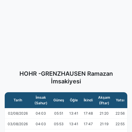
HOHR -GRENZHAUSEN Ramazan
İmsakiyesi
İmsak
Akşam
Tarih
Güneş
Öğle
İkindi
Yatsı
(Sahur)
(İftar)
02/08/2026
04:03
05:51
13:41
17:48
21:20
22:56
03/08/2026
04:03
05:53
13:41
17:47
21:19
22:55