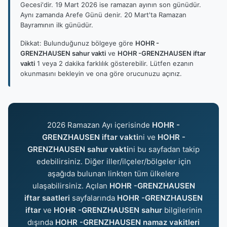
Gecesi'dir. 19 Mart 2026 ise ramazan ayının son günüdür.
Aynı zamanda Arefe Günü denir. 20 Mart'ta Ramazan
Bayramının ilk günüdür.
Dikkat: Bulunduğunuz bölgeye göre
HOHR -
GRENZHAUSEN sahur vakti
ve
HOHR -GRENZHAUSEN iftar
vakti
1 veya 2 dakika farklılık gösterebilir. Lütfen ezanın
okunmasını bekleyin ve ona göre orucunuzu açınız.
2026 Ramazan Ayı içerisinde
HOHR -
GRENZHAUSEN iftar vakti
ni ve
HOHR -
GRENZHAUSEN sahur vakti
ni bu sayfadan takip
edebilirsiniz. Diğer iller/ilçeler/bölgeler için
aşağıda bulunan linkten tüm ülkelere
ulaşabilirsiniz. Açılan
HOHR -GRENZHAUSEN
iftar saatleri
sayfalarında
HOHR -GRENZHAUSEN
iftar
ve
HOHR -GRENZHAUSEN sahur
bilgilerinin
dışında
HOHR -GRENZHAUSEN namaz vakitleri