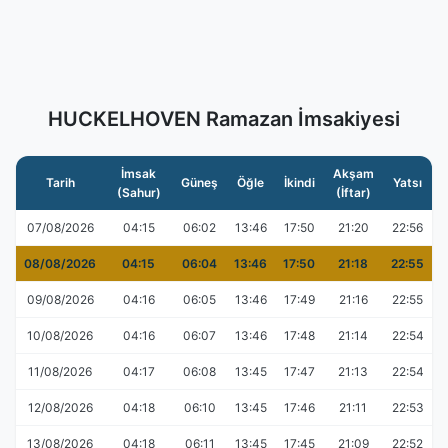
HUCKELHOVEN Ramazan İmsakiyesi
İmsak
Akşam
Tarih
Güneş
Öğle
İkindi
Yatsı
(Sahur)
(İftar)
07/08/2026
04:15
06:02
13:46
17:50
21:20
22:56
08/08/2026
04:15
06:04
13:46
17:50
21:18
22:55
09/08/2026
04:16
06:05
13:46
17:49
21:16
22:55
10/08/2026
04:16
06:07
13:46
17:48
21:14
22:54
11/08/2026
04:17
06:08
13:45
17:47
21:13
22:54
12/08/2026
04:18
06:10
13:45
17:46
21:11
22:53
13/08/2026
04:18
06:11
13:45
17:45
21:09
22:52