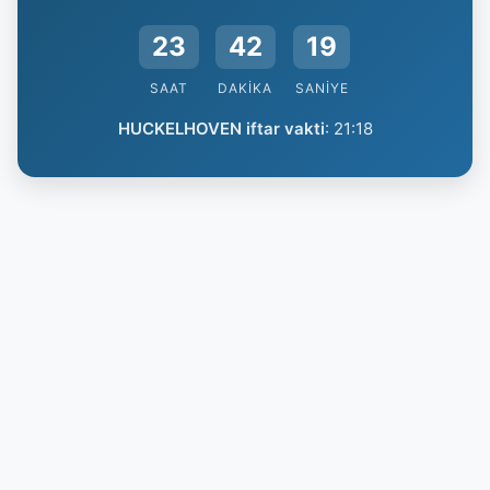
23
42
18
SAAT
DAKIKA
SANIYE
HUCKELHOVEN iftar vakti
:
21:18