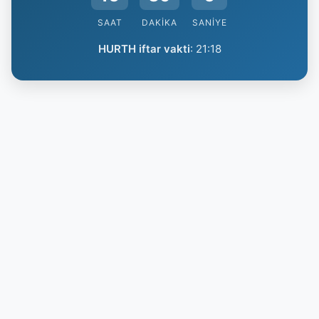
SAAT
DAKIKA
SANIYE
HURTH iftar vakti
:
21:18