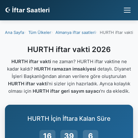
☪ İftar Saatleri
Ana Sayfa
Tüm Ülkeler
Almanya iftar saatleri
HURTH iftar vakti
HURTH iftar vakti 2026
HURTH iftar vakti
ne zaman? HURTH iftar vaktine ne
kadar kaldı?
HURTH ramazan imsakiyesi
detaylı. Diyanet
İşleri Başkanlığından alınan verilere göre oluşturulan
HURTH iftar vakti
'ni sizler için hazırladık. Ayrıca kolaylık
olması için
HURTH iftar geri sayım sayacı
'nı da ekledik.
HURTH İçin İftara Kalan Süre
16
39
6