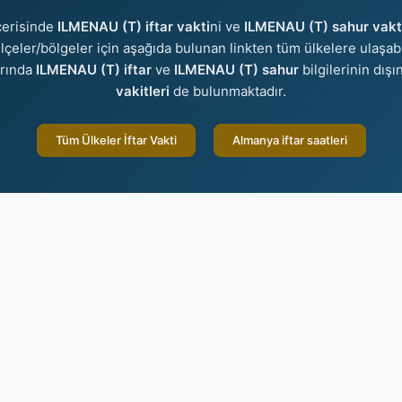
çerisinde
ILMENAU (T) iftar vakti
ni ve
ILMENAU (T) sahur vakt
r/ilçeler/bölgeler için aşağıda bulunan linkten tüm ülkelere ulaşabi
arında
ILMENAU (T) iftar
ve
ILMENAU (T) sahur
bilgilerinin dış
vakitleri
de bulunmaktadır.
Tüm Ülkeler İftar Vakti
Almanya iftar saatleri