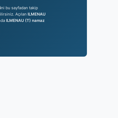
i
ni bu sayfadan takip
lirsiniz. Açılan
ILMENAU
ında
ILMENAU (T) namaz