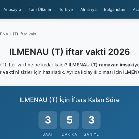
Anasayfa
Tüm Ülkeler
Türkiye
Almanya
Bulgaristan
Az
ENAU (T) iftar vakti
ILMENAU (T) iftar vakti 2026
) iftar vaktine ne kadar kaldı?
ILMENAU (T) ramazan imsakiye
r vakti
'ni sizler için hazırladık. Ayrıca kolaylık olması için
ILMENA
ILMENAU (T) İçin İftara Kalan Süre
3
5
2
SAAT
DAKIKA
SANIYE