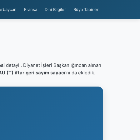
erbaycan
Fransa
Dini Bilgiler
Rüya Tabirleri
si
detaylı. Diyanet İşleri Başkanlığından alınan
U (T) iftar geri sayım sayacı
'nı da ekledik.