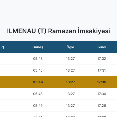
ILMENAU (T) Ramazan İmsakiyesi
ur)
Güneş
Öğle
İkindi
05:43
13:27
17:32
05:45
13:27
17:31
05:46
13:27
17:30
05:48
13:27
17:30
05:49
13:27
17:29