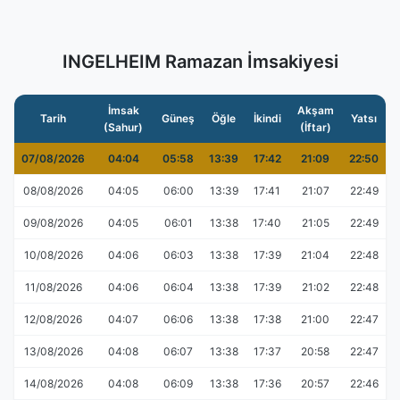
INGELHEIM Ramazan İmsakiyesi
İmsak
Akşam
Tarih
Güneş
Öğle
İkindi
Yatsı
(Sahur)
(İftar)
07/08/2026
04:04
05:58
13:39
17:42
21:09
22:50
08/08/2026
04:05
06:00
13:39
17:41
21:07
22:49
09/08/2026
04:05
06:01
13:38
17:40
21:05
22:49
10/08/2026
04:06
06:03
13:38
17:39
21:04
22:48
11/08/2026
04:06
06:04
13:38
17:39
21:02
22:48
12/08/2026
04:07
06:06
13:38
17:38
21:00
22:47
13/08/2026
04:08
06:07
13:38
17:37
20:58
22:47
14/08/2026
04:08
06:09
13:38
17:36
20:57
22:46