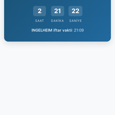
2
21
21
SAAT
DAKIKA
SANIYE
INGELHEIM iftar vakti
:
21:09