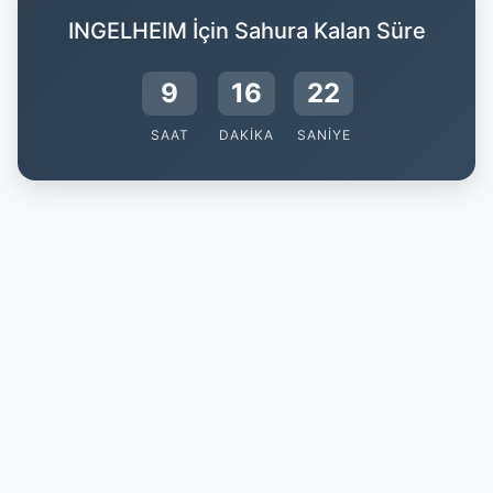
INGELHEIM İçin Sahura Kalan Süre
9
16
21
SAAT
DAKIKA
SANIYE