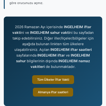
göre orucunuzu açınız.
2026 Ramazan Ayı içerisinde
INGELHEIM iftar
vakti
ni ve
INGELHEIM sahur vakti
ni bu sayfadan
takip edebilirsiniz. Diğer iller/ilçeler/bölgeler için
aşağıda bulunan linkten tüm ülkelere
ulaşabilirsiniz. Açılan
INGELHEIM iftar saatleri
sayfalarında
INGELHEIM iftar
ve
INGELHEIM
sahur
bilgilerinin dışında
INGELHEIM namaz
vakitleri
de bulunmaktadır.
Tüm Ülkeler İftar Vakti
Almanya iftar saatleri