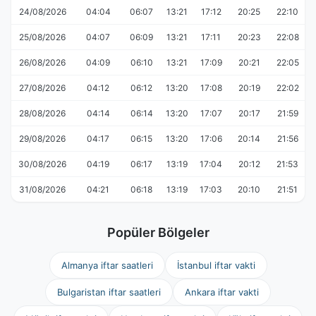
24/08/2026
04:04
06:07
13:21
17:12
20:25
22:10
25/08/2026
04:07
06:09
13:21
17:11
20:23
22:08
26/08/2026
04:09
06:10
13:21
17:09
20:21
22:05
27/08/2026
04:12
06:12
13:20
17:08
20:19
22:02
28/08/2026
04:14
06:14
13:20
17:07
20:17
21:59
29/08/2026
04:17
06:15
13:20
17:06
20:14
21:56
30/08/2026
04:19
06:17
13:19
17:04
20:12
21:53
31/08/2026
04:21
06:18
13:19
17:03
20:10
21:51
Popüler Bölgeler
Almanya iftar saatleri
İstanbul iftar vakti
Bulgaristan iftar saatleri
Ankara iftar vakti