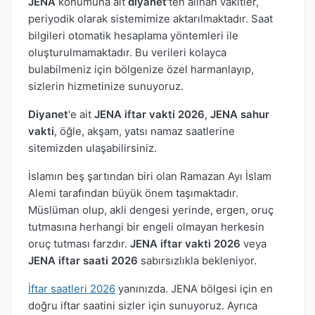
JENA
konumuna ait
diyanet
'ten alınan vakitler,
periyodik olarak sistemimize aktarılmaktadır. Saat
bilgileri otomatik hesaplama yöntemleri ile
oluşturulmamaktadır. Bu verileri kolayca
bulabilmeniz için bölgenize özel harmanlayıp,
sizlerin hizmetinize sunuyoruz.
Diyanet
'e ait
JENA iftar vakti 2026
,
JENA sahur
vakti
, öğle, akşam, yatsı namaz saatlerine
sitemizden ulaşabilirsiniz.
İslamın beş şartından biri olan Ramazan Ayı İslam
Alemi tarafından büyük önem taşımaktadır.
Müslüman olup, akli dengesi yerinde, ergen, oruç
tutmasına herhangi bir engeli olmayan herkesin
oruç tutması farzdır.
JENA iftar vakti 2026
veya
JENA iftar saati 2026
sabırsızlıkla bekleniyor.
İftar saatleri 2026
yanınızda. JENA bölgesi için en
doğru iftar saatini sizler için sunuyoruz. Ayrıca