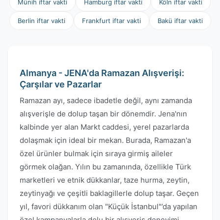
Münih iftar vakti
Hamburg iftar vakti
Köln iftar vakti
Berlin iftar vakti
Frankfurt iftar vakti
Bakü iftar vakti
Almanya - JENA'da Ramazan Alışverişi:
Çarşılar ve Pazarlar
Ramazan ayı, sadece ibadetle değil, aynı zamanda
alışverişle de dolup taşan bir dönemdir. Jena'nın
kalbinde yer alan Markt caddesi, yerel pazarlarda
dolaşmak için ideal bir mekan. Burada, Ramazan'a
özel ürünler bulmak için sıraya girmiş aileler
görmek olağan. Yılın bu zamanında, özellikle Türk
marketleri ve etnik dükkanlar, taze hurma, zeytin,
zeytinyağı ve çeşitli baklagillerle dolup taşar. Geçen
yıl, favori dükkanım olan "Küçük İstanbul"’da yapılan
özel kampanyalarla dolu bir alışveriş deneyimi