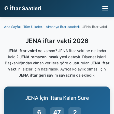
☪ İftar Saatleri
Ana Sayfa
Tüm Ülkeler
Almanya iftar saatleri
JENA iftar vakti
JENA iftar vakti 2026
JENA iftar vakti
ne zaman? JENA iftar vaktine ne kadar
kaldı?
JENA ramazan imsakiyesi
detaylı. Diyanet İşleri
Başkanlığından alınan verilere göre oluşturulan
JENA iftar
vakti
'ni sizler için hazırladık. Ayrıca kolaylık olması için
JENA iftar geri sayım sayacı
'nı da ekledik.
JENA İçin İftara Kalan Süre
6
47
1