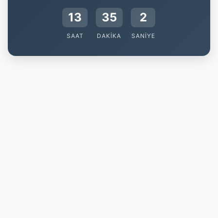
13
35
1
SAAT
DAKIKA
SANIYE