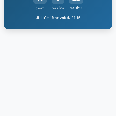
SAAT
DAKIKA
SANIYE
JULICH iftar vakti
:
21:15