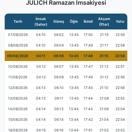
JULICH Ramazan İmsakiyesi
İmsak
Akşam
Tarih
Güneş
Öğle
İkindi
Yatsı
(Sahur)
(İftar)
07/08/2026
04:10
06:02
13:45
17:50
21:19
22:59
08/08/2026
04:10
06:04
13:45
17:49
21:17
22:58
09/08/2026
04:11
06:05
13:45
17:48
21:15
22:58
10/08/2026
04:12
06:07
13:45
17:47
21:13
22:57
11/08/2026
04:12
06:08
13:45
17:46
21:12
22:56
12/08/2026
04:13
06:10
13:45
17:45
21:10
22:56
13/08/2026
04:13
06:11
13:45
17:44
21:08
22:55
14/08/2026
04:14
06:13
13:44
17:43
21:06
22:54
15/08/2026
04:14
06:14
13:44
17:42
21:04
22:54
16/08/2026
04:15
06:16
13:44
17:41
21:02
22:53