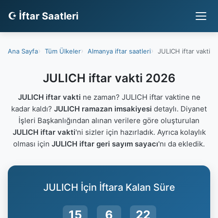
☪ İftar Saatleri
Ana Sayfa
Tüm Ülkeler
Almanya iftar saatleri
JULICH iftar vakti
JULICH iftar vakti 2026
JULICH iftar vakti
ne zaman? JULICH iftar vaktine ne
kadar kaldı?
JULICH ramazan imsakiyesi
detaylı. Diyanet
İşleri Başkanlığından alınan verilere göre oluşturulan
JULICH iftar vakti
'ni sizler için hazırladık. Ayrıca kolaylık
olması için
JULICH iftar geri sayım sayacı
'nı da ekledik.
JULICH İçin İftara Kalan Süre
15
6
21