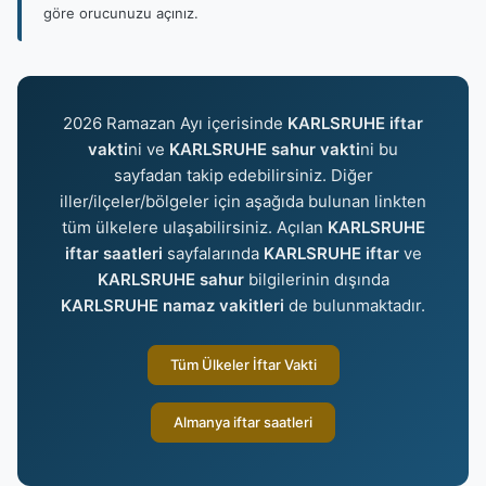
göre orucunuzu açınız.
2026 Ramazan Ayı içerisinde
KARLSRUHE iftar
vakti
ni ve
KARLSRUHE sahur vakti
ni bu
sayfadan takip edebilirsiniz. Diğer
iller/ilçeler/bölgeler için aşağıda bulunan linkten
tüm ülkelere ulaşabilirsiniz. Açılan
KARLSRUHE
iftar saatleri
sayfalarında
KARLSRUHE iftar
ve
KARLSRUHE sahur
bilgilerinin dışında
KARLSRUHE namaz vakitleri
de bulunmaktadır.
Tüm Ülkeler İftar Vakti
Almanya iftar saatleri