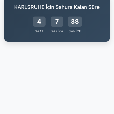
KARLSRUHE İçin Sahura Kalan Süre
4
7
38
SAAT
DAKIKA
SANIYE