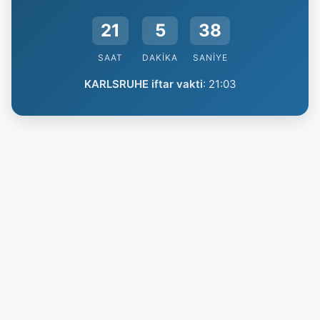
21
5
38
SAAT
DAKIKA
SANIYE
KARLSRUHE iftar vakti
:
21:03