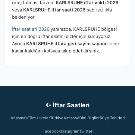
oruç tutması farzdır.
KARLSRUHE iftar vakti 2026
veya
KARLSRUHE iftar saati 2026
sabırsızlıkla
bekleniyor.
İftar saatleri 2026
yanınızda. KARLSRUHE bölgesi
için en doğru iftar saatini sizler için sunuyoruz.
Ayrıca
KARLSRUHE iftara geri sayım sayacı
ile ne
kadar kaldığını kolayca takip edebilirsiniz.
☪ İftar Saatleri
Anasayfa
Tüm Ülkeler
Türkiye
Almanya
Dini Bilgiler
Rüya Tabirleri
Facebook
Instagram
Twitter