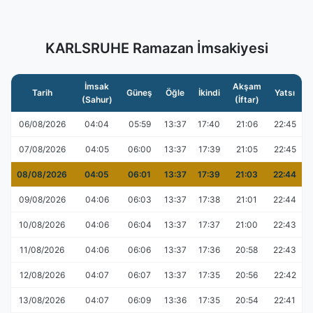
KARLSRUHE Ramazan İmsakiyesi
İmsak
Akşam
Tarih
Güneş
Öğle
İkindi
Yatsı
(Sahur)
(İftar)
06/08/2026
04:04
05:59
13:37
17:40
21:06
22:45
07/08/2026
04:05
06:00
13:37
17:39
21:05
22:45
08/08/2026
04:05
06:01
13:37
17:39
21:03
22:44
09/08/2026
04:06
06:03
13:37
17:38
21:01
22:44
10/08/2026
04:06
06:04
13:37
17:37
21:00
22:43
11/08/2026
04:06
06:06
13:37
17:36
20:58
22:43
12/08/2026
04:07
06:07
13:37
17:35
20:56
22:42
13/08/2026
04:07
06:09
13:36
17:35
20:54
22:41