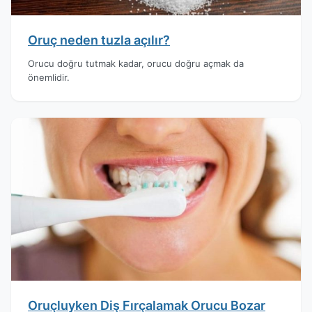
Oruç neden tuzla açılır?
Orucu doğru tutmak kadar, orucu doğru açmak da
önemlidir.
Oruçluyken Diş Fırçalamak Orucu Bozar