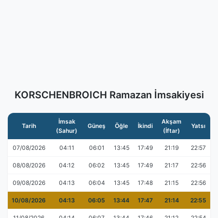
KORSCHENBROICH Ramazan İmsakiyesi
İmsak
Akşam
Tarih
Güneş
Öğle
İkindi
Yatsı
(Sahur)
(İftar)
07/08/2026
04:11
06:01
13:45
17:49
21:19
22:57
08/08/2026
04:12
06:02
13:45
17:49
21:17
22:56
09/08/2026
04:13
06:04
13:45
17:48
21:15
22:56
10/08/2026
04:13
06:05
13:44
17:47
21:14
22:55
11/08/2026
04:14
06:07
13:44
17:46
21:12
22:54