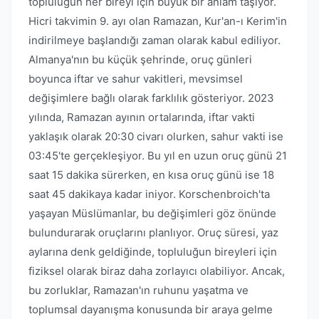
topluluğun her bireyi için büyük bir anlam taşıyor.
Hicri takvimin 9. ayı olan Ramazan, Kur'an-ı Kerim'in
indirilmeye başlandığı zaman olarak kabul ediliyor.
Almanya'nın bu küçük şehrinde, oruç günleri
boyunca iftar ve sahur vakitleri, mevsimsel
değişimlere bağlı olarak farklılık gösteriyor. 2023
yılında, Ramazan ayının ortalarında, iftar vakti
yaklaşık olarak 20:30 civarı olurken, sahur vakti ise
03:45'te gerçekleşiyor. Bu yıl en uzun oruç günü 21
saat 15 dakika sürerken, en kısa oruç günü ise 18
saat 45 dakikaya kadar iniyor. Korschenbroich'ta
yaşayan Müslümanlar, bu değişimleri göz önünde
bulundurarak oruçlarını planlıyor. Oruç süresi, yaz
aylarına denk geldiğinde, topluluğun bireyleri için
fiziksel olarak biraz daha zorlayıcı olabiliyor. Ancak,
bu zorluklar, Ramazan'ın ruhunu yaşatma ve
toplumsal dayanışma konusunda bir araya gelme