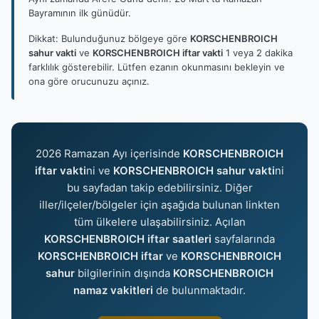
Bayramının ilk günüdür.
Dikkat: Bulunduğunuz bölgeye göre
KORSCHENBROICH
sahur vakti
ve
KORSCHENBROICH iftar vakti
1 veya 2 dakika
farklılık gösterebilir. Lütfen ezanın okunmasını bekleyin ve
ona göre orucunuzu açınız.
2026 Ramazan Ayı içerisinde
KORSCHENBROICH
iftar vakti
ni ve
KORSCHENBROICH sahur vakti
ni
bu sayfadan takip edebilirsiniz. Diğer
iller/ilçeler/bölgeler için aşağıda bulunan linkten
tüm ülkelere ulaşabilirsiniz. Açılan
KORSCHENBROICH iftar saatleri
sayfalarında
KORSCHENBROICH iftar
ve
KORSCHENBROICH
sahur
bilgilerinin dışında
KORSCHENBROICH
namaz vakitleri
de bulunmaktadır.