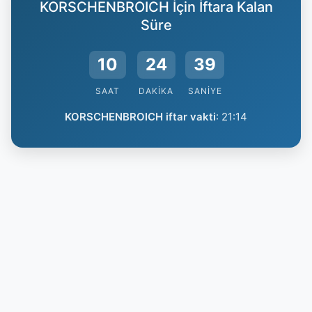
KORSCHENBROICH İçin İftara Kalan
Süre
10
24
38
SAAT
DAKIKA
SANIYE
KORSCHENBROICH iftar vakti
:
21:14