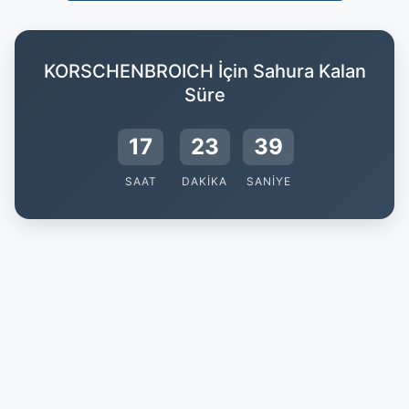
KORSCHENBROICH İçin Sahura Kalan
Süre
17
23
38
SAAT
DAKIKA
SANIYE