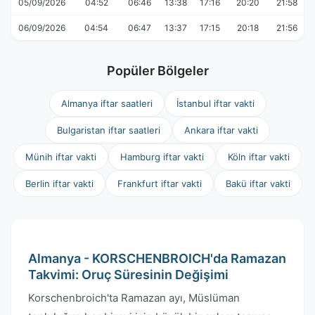
05/09/2026
04:52
06:46
13:38
17:16
20:20
21:58
06/09/2026
04:54
06:47
13:37
17:15
20:18
21:56
Popüler Bölgeler
Almanya iftar saatleri
İstanbul iftar vakti
Bulgaristan iftar saatleri
Ankara iftar vakti
Münih iftar vakti
Hamburg iftar vakti
Köln iftar vakti
Berlin iftar vakti
Frankfurt iftar vakti
Bakü iftar vakti
Almanya - KORSCHENBROICH'da Ramazan
Takvimi: Oruç Süresinin Değişimi
Korschenbroich'ta Ramazan ayı, Müslüman