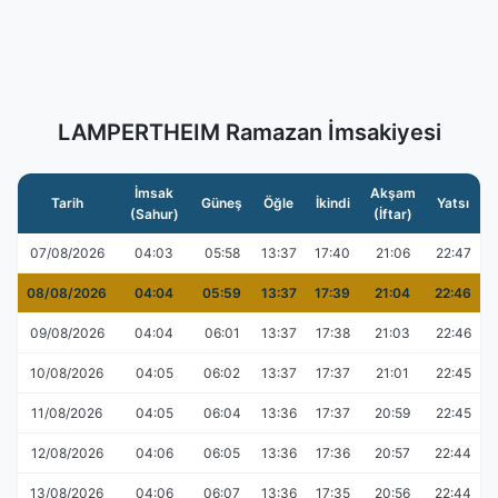
LAMPERTHEIM Ramazan İmsakiyesi
İmsak
Akşam
Tarih
Güneş
Öğle
İkindi
Yatsı
(Sahur)
(İftar)
07/08/2026
04:03
05:58
13:37
17:40
21:06
22:47
08/08/2026
04:04
05:59
13:37
17:39
21:04
22:46
09/08/2026
04:04
06:01
13:37
17:38
21:03
22:46
10/08/2026
04:05
06:02
13:37
17:37
21:01
22:45
11/08/2026
04:05
06:04
13:36
17:37
20:59
22:45
12/08/2026
04:06
06:05
13:36
17:36
20:57
22:44
13/08/2026
04:06
06:07
13:36
17:35
20:56
22:44