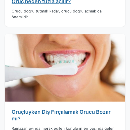
Oruç neden tuzla açılır?
Orucu doğru tutmak kadar, orucu doğru açmak da
önemlidir.
Oruçluyken Diş Fırçalamak Orucu Bozar
mı?
Ramazan ayında merak edilen konuların en başında gelen