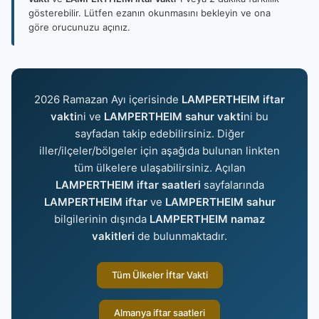
gösterebilir. Lütfen ezanın okunmasını bekleyin ve ona
göre orucunuzu açınız.
2026 Ramazan Ayı içerisinde
LAMPERTHEIM iftar
vakti
ni ve
LAMPERTHEIM sahur vakti
ni bu
sayfadan takip edebilirsiniz. Diğer
iller/ilçeler/bölgeler için aşağıda bulunan linkten
tüm ülkelere ulaşabilirsiniz. Açılan
LAMPERTHEIM iftar saatleri
sayfalarında
LAMPERTHEIM iftar
ve
LAMPERTHEIM sahur
bilgilerinin dışında
LAMPERTHEIM namaz
vakitleri
de bulunmaktadır.
Tüm Ülkeler İftar Vakti
Almanya iftar saatleri