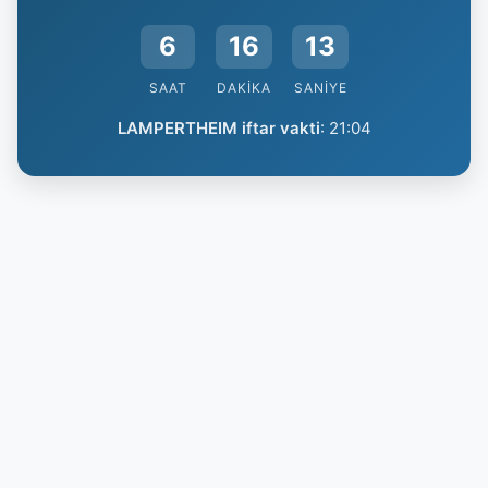
6
16
13
SAAT
DAKIKA
SANIYE
LAMPERTHEIM iftar vakti
:
21:04