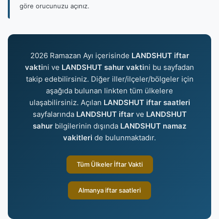
göre orucunuzu açınız.
2026 Ramazan Ayı içerisinde
LANDSHUT iftar
vakti
ni ve
LANDSHUT sahur vakti
ni bu sayfadan
takip edebilirsiniz. Diğer iller/ilçeler/bölgeler için
aşağıda bulunan linkten tüm ülkelere
ulaşabilirsiniz. Açılan
LANDSHUT iftar saatleri
sayfalarında
LANDSHUT iftar
ve
LANDSHUT
sahur
bilgilerinin dışında
LANDSHUT namaz
vakitleri
de bulunmaktadır.
Tüm Ülkeler İftar Vakti
Almanya iftar saatleri