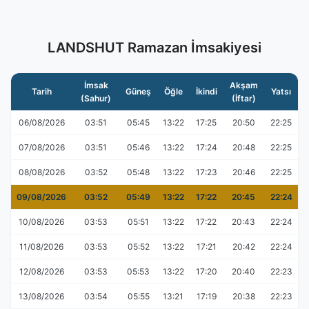
LANDSHUT Ramazan İmsakiyesi
İmsak
Akşam
Tarih
Güneş
Öğle
İkindi
Yatsı
(Sahur)
(İftar)
06/08/2026
03:51
05:45
13:22
17:25
20:50
22:25
07/08/2026
03:51
05:46
13:22
17:24
20:48
22:25
08/08/2026
03:52
05:48
13:22
17:23
20:46
22:25
09/08/2026
03:52
05:49
13:22
17:22
20:45
22:24
10/08/2026
03:53
05:51
13:22
17:22
20:43
22:24
11/08/2026
03:53
05:52
13:22
17:21
20:42
22:24
12/08/2026
03:53
05:53
13:22
17:20
20:40
22:23
13/08/2026
03:54
05:55
13:21
17:19
20:38
22:23