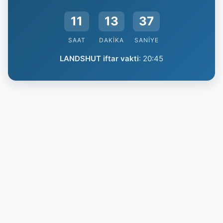
11
13
36
SAAT
DAKIKA
SANIYE
LANDSHUT iftar vakti
:
20:45