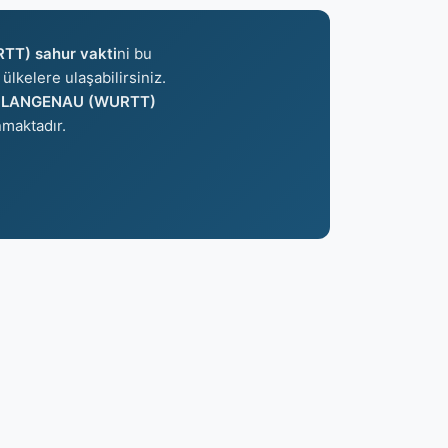
T) sahur vakti
ni bu
ülkelere ulaşabilirsiniz.
e
LANGENAU (WURTT)
maktadır.