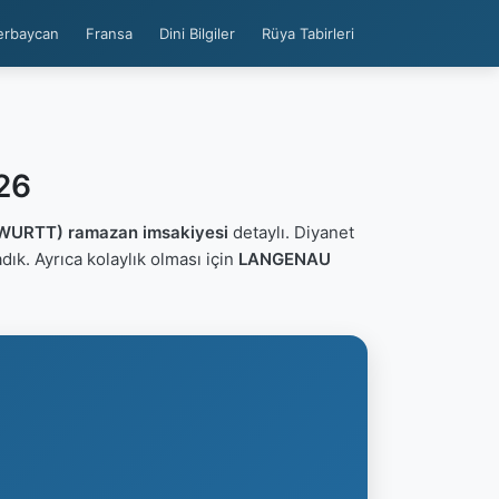
erbaycan
Fransa
Dini Bilgiler
Rüya Tabirleri
26
URTT) ramazan imsakiyesi
detaylı. Diyanet
ladık. Ayrıca kolaylık olması için
LANGENAU