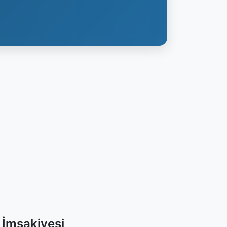
İmsakiyesi