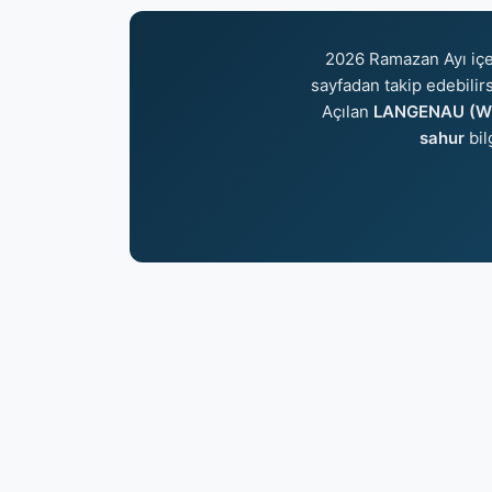
2026 Ramazan Ayı iç
sayfadan takip edebilirs
Açılan
LANGENAU (WUR
sahur
bil