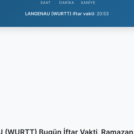
SAAT
DAKIKA
SANIYE
LANGENAU (WURTT) iftar vakti
:
20:53
(WURTT) Bugün İftar Vakti, Ramazan 