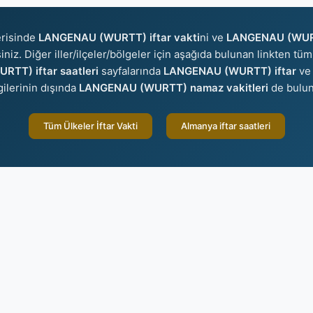
erisinde
LANGENAU (WURTT) iftar vakti
ni ve
LANGENAU (WURT
iniz. Diğer iller/ilçeler/bölgeler için aşağıda bulunan linkten tüm 
TT) iftar saatleri
sayfalarında
LANGENAU (WURTT) iftar
v
gilerinin dışında
LANGENAU (WURTT) namaz vakitleri
de bulun
Tüm Ülkeler İftar Vakti
Almanya iftar saatleri