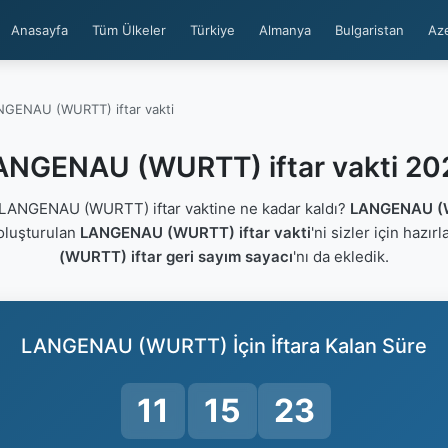
Anasayfa
Tüm Ülkeler
Türkiye
Almanya
Bulgaristan
Az
GENAU (WURTT) iftar vakti
ANGENAU (WURTT) iftar vakti 20
ANGENAU (WURTT) iftar vaktine ne kadar kaldı?
LANGENAU (W
 oluşturulan
LANGENAU (WURTT) iftar vakti
'ni sizler için hazır
(WURTT) iftar geri sayım sayacı
'nı da ekledik.
LANGENAU (WURTT) İçin İftara Kalan Süre
11
15
22