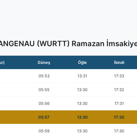
ANGENAU (WURTT) Ramazan İmsakiye
ur)
Güneş
Öğle
İkindi
05:53
13:31
17:33
05:55
13:30
17:32
05:56
13:30
17:31
05:57
13:30
17:30
05:59
13:30
17:30