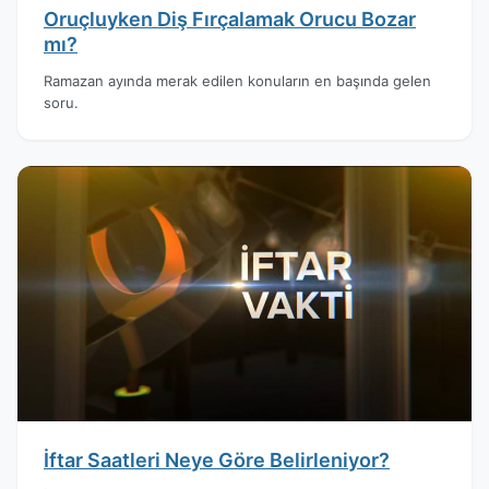
Oruçluyken Diş Fırçalamak Orucu Bozar
mı?
Ramazan ayında merak edilen konuların en başında gelen
soru.
İftar Saatleri Neye Göre Belirleniyor?