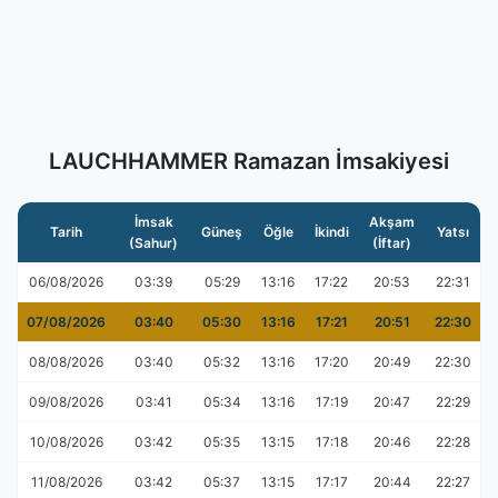
LAUCHHAMMER Ramazan İmsakiyesi
İmsak
Akşam
Tarih
Güneş
Öğle
İkindi
Yatsı
(Sahur)
(İftar)
06/08/2026
03:39
05:29
13:16
17:22
20:53
22:31
07/08/2026
03:40
05:30
13:16
17:21
20:51
22:30
08/08/2026
03:40
05:32
13:16
17:20
20:49
22:30
09/08/2026
03:41
05:34
13:16
17:19
20:47
22:29
10/08/2026
03:42
05:35
13:15
17:18
20:46
22:28
11/08/2026
03:42
05:37
13:15
17:17
20:44
22:27