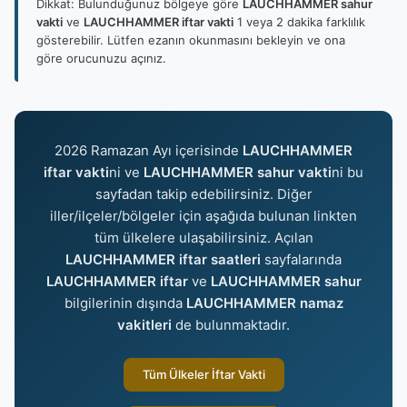
Dikkat: Bulunduğunuz bölgeye göre
LAUCHHAMMER sahur
vakti
ve
LAUCHHAMMER iftar vakti
1 veya 2 dakika farklılık
gösterebilir. Lütfen ezanın okunmasını bekleyin ve ona
göre orucunuzu açınız.
2026 Ramazan Ayı içerisinde
LAUCHHAMMER
iftar vakti
ni ve
LAUCHHAMMER sahur vakti
ni bu
sayfadan takip edebilirsiniz. Diğer
iller/ilçeler/bölgeler için aşağıda bulunan linkten
tüm ülkelere ulaşabilirsiniz. Açılan
LAUCHHAMMER iftar saatleri
sayfalarında
LAUCHHAMMER iftar
ve
LAUCHHAMMER sahur
bilgilerinin dışında
LAUCHHAMMER namaz
vakitleri
de bulunmaktadır.
Tüm Ülkeler İftar Vakti