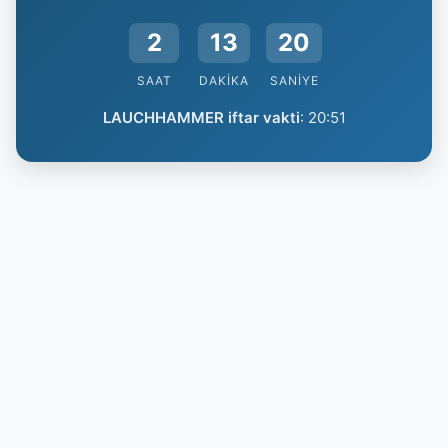
2
13
19
SAAT
DAKIKA
SANIYE
LAUCHHAMMER iftar vakti
:
20:51