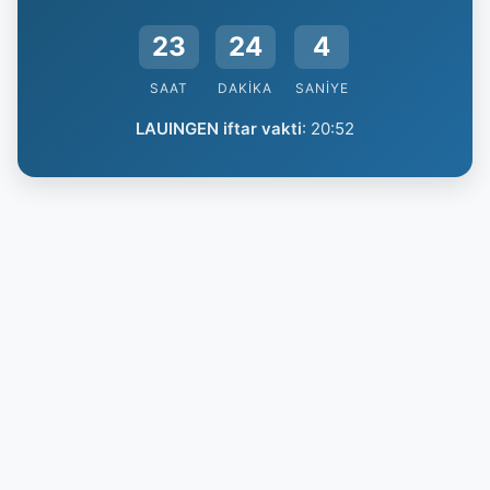
23
24
3
SAAT
DAKIKA
SANIYE
LAUINGEN iftar vakti
:
20:52