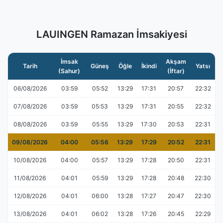
LAUINGEN Ramazan İmsakiyesi
İmsak
Akşam
Tarih
Güneş
Öğle
İkindi
Yatsı
(Sahur)
(İftar)
06/08/2026
03:59
05:52
13:29
17:31
20:57
22:32
07/08/2026
03:59
05:53
13:29
17:31
20:55
22:32
08/08/2026
03:59
05:55
13:29
17:30
20:53
22:31
09/08/2026
04:00
05:56
13:29
17:29
20:52
22:31
10/08/2026
04:00
05:57
13:29
17:28
20:50
22:31
11/08/2026
04:01
05:59
13:29
17:28
20:48
22:30
12/08/2026
04:01
06:00
13:28
17:27
20:47
22:30
13/08/2026
04:01
06:02
13:28
17:26
20:45
22:29