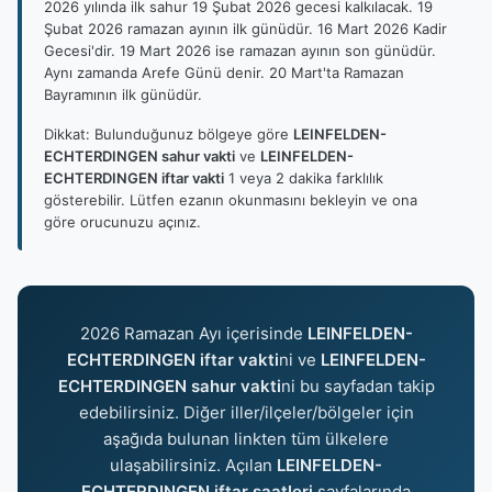
2026 yılında ilk sahur 19 Şubat 2026 gecesi kalkılacak. 19
Şubat 2026 ramazan ayının ilk günüdür. 16 Mart 2026 Kadir
Gecesi'dir. 19 Mart 2026 ise ramazan ayının son günüdür.
Aynı zamanda Arefe Günü denir. 20 Mart'ta Ramazan
Bayramının ilk günüdür.
Dikkat: Bulunduğunuz bölgeye göre
LEINFELDEN-
ECHTERDINGEN sahur vakti
ve
LEINFELDEN-
ECHTERDINGEN iftar vakti
1 veya 2 dakika farklılık
gösterebilir. Lütfen ezanın okunmasını bekleyin ve ona
göre orucunuzu açınız.
2026 Ramazan Ayı içerisinde
LEINFELDEN-
ECHTERDINGEN iftar vakti
ni ve
LEINFELDEN-
ECHTERDINGEN sahur vakti
ni bu sayfadan takip
edebilirsiniz. Diğer iller/ilçeler/bölgeler için
aşağıda bulunan linkten tüm ülkelere
ulaşabilirsiniz. Açılan
LEINFELDEN-
ECHTERDINGEN iftar saatleri
sayfalarında