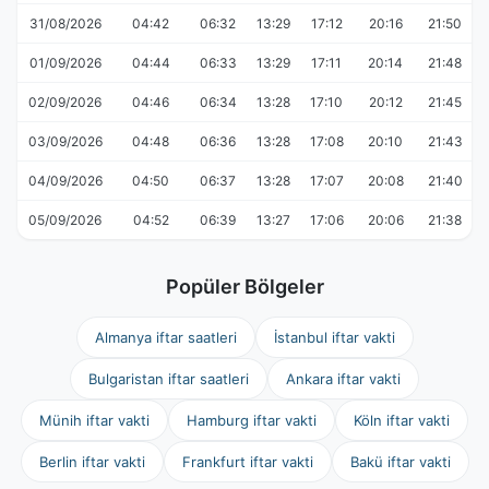
31/08/2026
04:42
06:32
13:29
17:12
20:16
21:50
01/09/2026
04:44
06:33
13:29
17:11
20:14
21:48
02/09/2026
04:46
06:34
13:28
17:10
20:12
21:45
03/09/2026
04:48
06:36
13:28
17:08
20:10
21:43
04/09/2026
04:50
06:37
13:28
17:07
20:08
21:40
05/09/2026
04:52
06:39
13:27
17:06
20:06
21:38
Popüler Bölgeler
Almanya iftar saatleri
İstanbul iftar vakti
Bulgaristan iftar saatleri
Ankara iftar vakti
Münih iftar vakti
Hamburg iftar vakti
Köln iftar vakti
Berlin iftar vakti
Frankfurt iftar vakti
Bakü iftar vakti