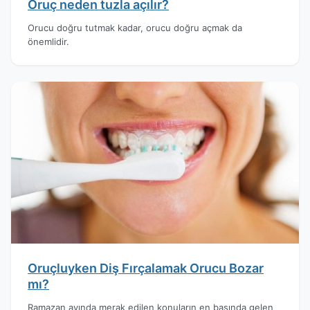
Oruç neden tuzla açılır?
Orucu doğru tutmak kadar, orucu doğru açmak da
önemlidir.
Oruçluyken Diş Fırçalamak Orucu Bozar
mı?
Ramazan ayında merak edilen konuların en başında gelen