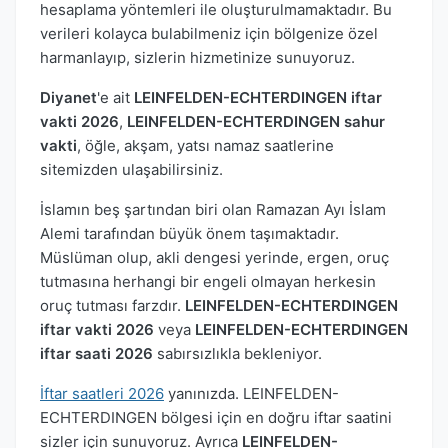
hesaplama yöntemleri ile oluşturulmamaktadır. Bu
verileri kolayca bulabilmeniz için bölgenize özel
harmanlayıp, sizlerin hizmetinize sunuyoruz.
Diyanet
'e ait
LEINFELDEN-ECHTERDINGEN iftar
vakti 2026
,
LEINFELDEN-ECHTERDINGEN sahur
vakti
, öğle, akşam, yatsı namaz saatlerine
sitemizden ulaşabilirsiniz.
İslamın beş şartından biri olan Ramazan Ayı İslam
Alemi tarafından büyük önem taşımaktadır.
Müslüman olup, akli dengesi yerinde, ergen, oruç
tutmasına herhangi bir engeli olmayan herkesin
oruç tutması farzdır.
LEINFELDEN-ECHTERDINGEN
iftar vakti 2026
veya
LEINFELDEN-ECHTERDINGEN
iftar saati 2026
sabırsızlıkla bekleniyor.
İftar saatleri 2026
yanınızda. LEINFELDEN-
ECHTERDINGEN bölgesi için en doğru iftar saatini
sizler için sunuyoruz. Ayrıca
LEINFELDEN-