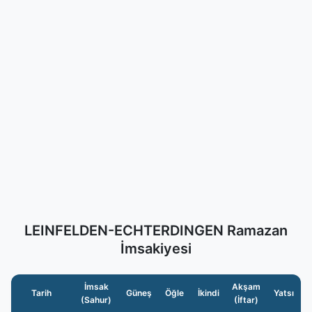
LEINFELDEN-ECHTERDINGEN Ramazan
İmsakiyesi
İmsak
Akşam
Tarih
Güneş
Öğle
İkindi
Yatsı
(Sahur)
(İftar)