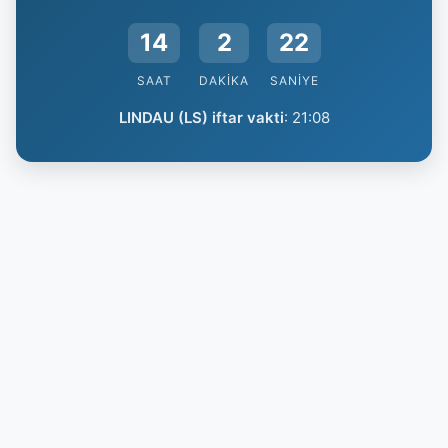
14
2
21
SAAT
DAKIKA
SANIYE
LINDAU (LS) iftar vakti
:
21:08