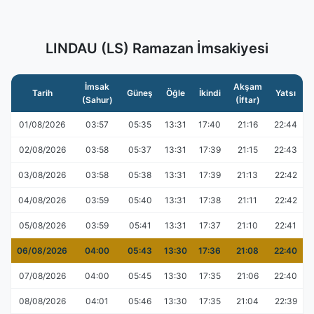
LINDAU (LS) Ramazan İmsakiyesi
İmsak
Akşam
Tarih
Güneş
Öğle
İkindi
Yatsı
(Sahur)
(İftar)
01/08/2026
03:57
05:35
13:31
17:40
21:16
22:44
02/08/2026
03:58
05:37
13:31
17:39
21:15
22:43
03/08/2026
03:58
05:38
13:31
17:39
21:13
22:42
04/08/2026
03:59
05:40
13:31
17:38
21:11
22:42
05/08/2026
03:59
05:41
13:31
17:37
21:10
22:41
06/08/2026
04:00
05:43
13:30
17:36
21:08
22:40
07/08/2026
04:00
05:45
13:30
17:35
21:06
22:40
08/08/2026
04:01
05:46
13:30
17:35
21:04
22:39