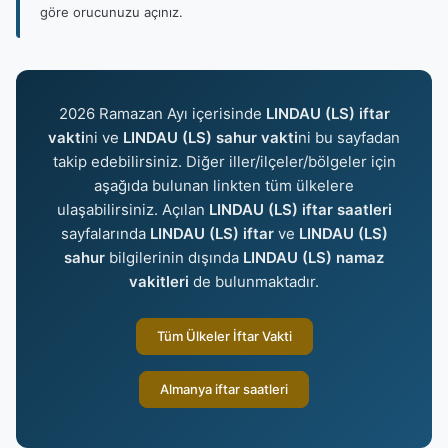
göre orucunuzu açınız.
2026 Ramazan Ayı içerisinde
LINDAU (LS) iftar
vakti
ni ve
LINDAU (LS) sahur vakti
ni bu sayfadan
takip edebilirsiniz. Diğer iller/ilçeler/bölgeler için
aşağıda bulunan linkten tüm ülkelere
ulaşabilirsiniz. Açılan
LINDAU (LS) iftar saatleri
sayfalarında
LINDAU (LS) iftar
ve
LINDAU (LS)
sahur
bilgilerinin dışında
LINDAU (LS) namaz
vakitleri
de bulunmaktadır.
Tüm Ülkeler İftar Vakti
Almanya iftar saatleri