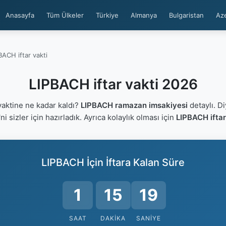
Anasayfa
Tüm Ülkeler
Türkiye
Almanya
Bulgaristan
Az
BACH iftar vakti
LIPBACH iftar vakti 2026
aktine ne kadar kaldı?
LIPBACH ramazan imsakiyesi
detaylı. Di
'ni sizler için hazırladık. Ayrıca kolaylık olması için
LIPBACH iftar
LIPBACH İçin İftara Kalan Süre
1
15
19
SAAT
DAKIKA
SANIYE