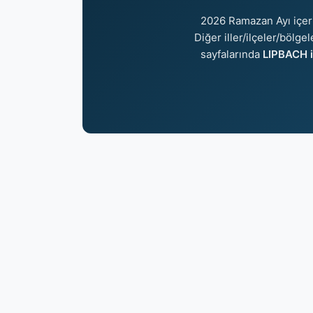
2026 Ramazan Ayı içer
Diğer iller/ilçeler/bölge
sayfalarında
LIPBACH i