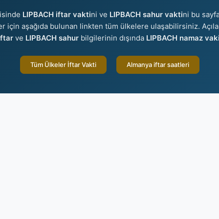
isinde
LIPBACH iftar vakti
ni ve
LIPBACH sahur vakti
ni bu sayfa
ler için aşağıda bulunan linkten tüm ülkelere ulaşabilirsiniz. Açıl
ftar
ve
LIPBACH sahur
bilgilerinin dışında
LIPBACH namaz vakit
Tüm Ülkeler İftar Vakti
Almanya iftar saatleri