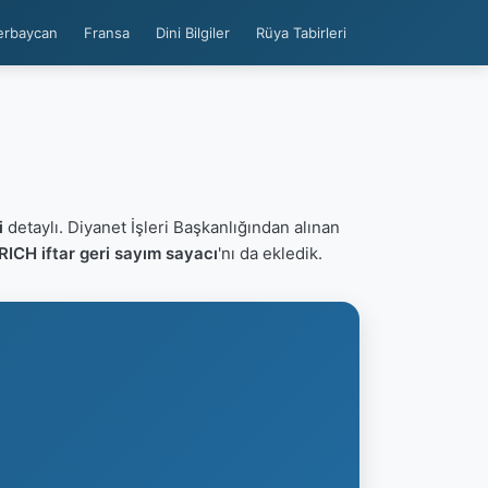
erbaycan
Fransa
Dini Bilgiler
Rüya Tabirleri
i
detaylı. Diyanet İşleri Başkanlığından alınan
ICH iftar geri sayım sayacı
'nı da ekledik.