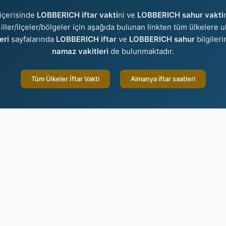
içerisinde
LOBBERICH iftar vakti
ni ve
LOBBERICH sahur vakti
 iller/ilçeler/bölgeler için aşağıda bulunan linkten tüm ülkelere ul
eri
sayfalarında
LOBBERICH iftar
ve
LOBBERICH sahur
bilgiler
namaz vakitleri
de bulunmaktadır.
Tüm Ülkeler İftar Vakti
Almanya iftar saatleri