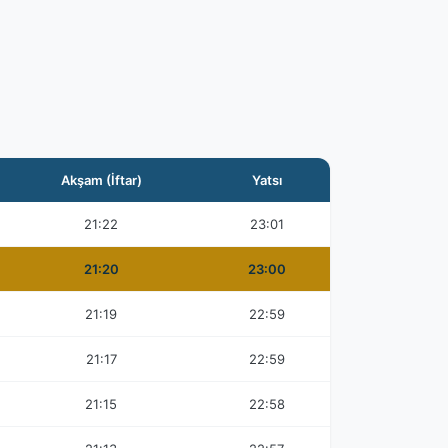
Akşam (İftar)
Yatsı
21:22
23:01
21:20
23:00
21:19
22:59
21:17
22:59
21:15
22:58