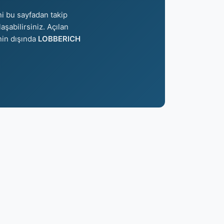
ni bu sayfadan takip
aşabilirsiniz. Açılan
inin dışında
LOBBERICH