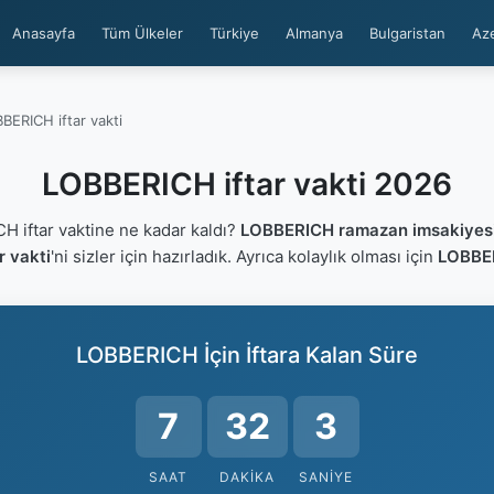
Anasayfa
Tüm Ülkeler
Türkiye
Almanya
Bulgaristan
Az
BERICH iftar vakti
LOBBERICH iftar vakti 2026
iftar vaktine ne kadar kaldı?
LOBBERICH ramazan imsakiyes
 vakti
'ni sizler için hazırladık. Ayrıca kolaylık olması için
LOBBER
LOBBERICH İçin İftara Kalan Süre
7
32
2
SAAT
DAKIKA
SANIYE