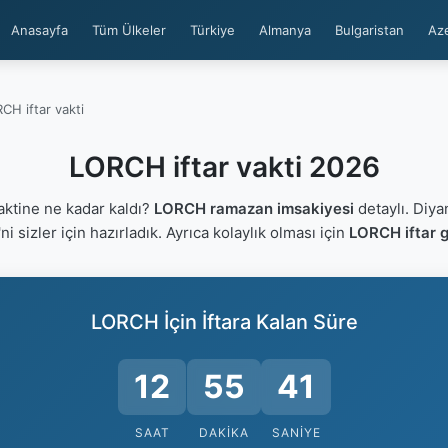
Anasayfa
Tüm Ülkeler
Türkiye
Almanya
Bulgaristan
Az
CH iftar vakti
LORCH iftar vakti 2026
ktine ne kadar kaldı?
LORCH ramazan imsakiyesi
detaylı. Diya
'ni sizler için hazırladık. Ayrıca kolaylık olması için
LORCH iftar g
LORCH İçin İftara Kalan Süre
12
55
40
SAAT
DAKIKA
SANIYE