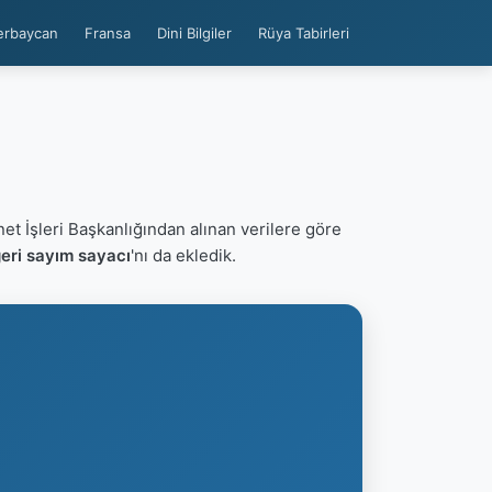
erbaycan
Fransa
Dini Bilgiler
Rüya Tabirleri
net İşleri Başkanlığından alınan verilere göre
eri sayım sayacı
'nı da ekledik.