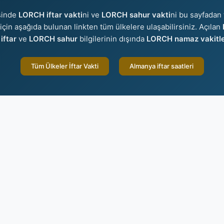
sinde
LORCH iftar vakti
ni ve
LORCH sahur vakti
ni bu sayfadan 
r için aşağıda bulunan linkten tüm ülkelere ulaşabilirsiniz. Açılan
iftar
ve
LORCH sahur
bilgilerinin dışında
LORCH namaz vakitle
Tüm Ülkeler İftar Vakti
Almanya iftar saatleri