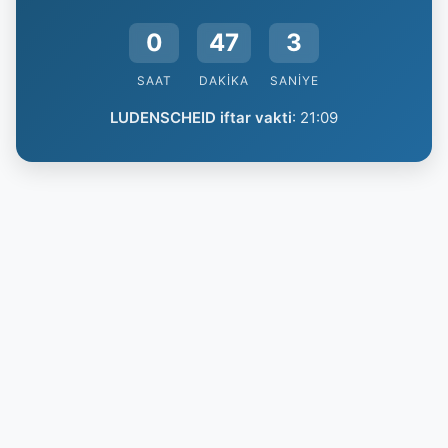
0
47
3
SAAT
DAKIKA
SANIYE
LUDENSCHEID iftar vakti
:
21:09