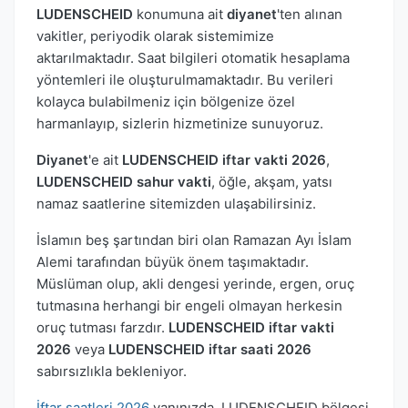
LUDENSCHEID
konumuna ait
diyanet
'ten alınan
vakitler, periyodik olarak sistemimize
aktarılmaktadır. Saat bilgileri otomatik hesaplama
yöntemleri ile oluşturulmamaktadır. Bu verileri
kolayca bulabilmeniz için bölgenize özel
harmanlayıp, sizlerin hizmetinize sunuyoruz.
Diyanet
'e ait
LUDENSCHEID iftar vakti 2026
,
LUDENSCHEID sahur vakti
, öğle, akşam, yatsı
namaz saatlerine sitemizden ulaşabilirsiniz.
İslamın beş şartından biri olan Ramazan Ayı İslam
Alemi tarafından büyük önem taşımaktadır.
Müslüman olup, akli dengesi yerinde, ergen, oruç
tutmasına herhangi bir engeli olmayan herkesin
oruç tutması farzdır.
LUDENSCHEID iftar vakti
2026
veya
LUDENSCHEID iftar saati 2026
sabırsızlıkla bekleniyor.
İftar saatleri 2026
yanınızda. LUDENSCHEID bölgesi