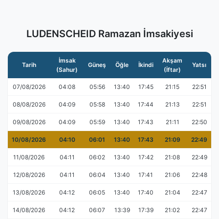
LUDENSCHEID Ramazan İmsakiyesi
İmsak
Akşam
Tarih
Güneş
Öğle
İkindi
Yatsı
(Sahur)
(İftar)
07/08/2026
04:08
05:56
13:40
17:45
21:15
22:51
08/08/2026
04:09
05:58
13:40
17:44
21:13
22:51
09/08/2026
04:09
05:59
13:40
17:43
21:11
22:50
10/08/2026
04:10
06:01
13:40
17:43
21:09
22:49
11/08/2026
04:11
06:02
13:40
17:42
21:08
22:49
12/08/2026
04:11
06:04
13:40
17:41
21:06
22:48
13/08/2026
04:12
06:05
13:40
17:40
21:04
22:47
14/08/2026
04:12
06:07
13:39
17:39
21:02
22:47