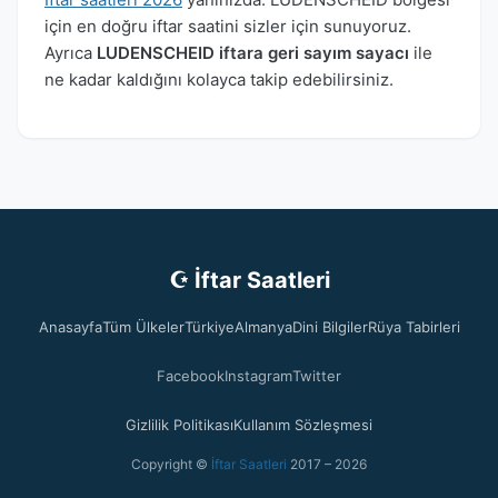
için en doğru iftar saatini sizler için sunuyoruz.
Ayrıca
LUDENSCHEID iftara geri sayım sayacı
ile
ne kadar kaldığını kolayca takip edebilirsiniz.
☪ İftar Saatleri
Anasayfa
Tüm Ülkeler
Türkiye
Almanya
Dini Bilgiler
Rüya Tabirleri
Facebook
Instagram
Twitter
Gizlilik Politikası
Kullanım Sözleşmesi
Copyright ©
İftar Saatleri
2017 – 2026