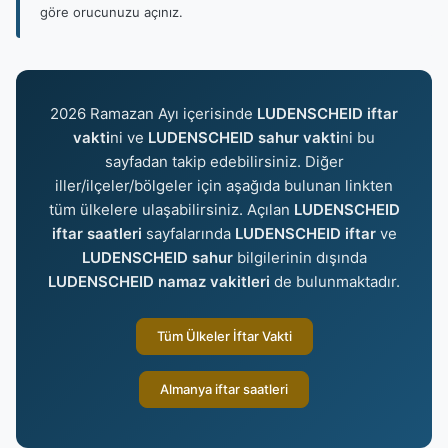
göre orucunuzu açınız.
2026 Ramazan Ayı içerisinde
LUDENSCHEID iftar
vakti
ni ve
LUDENSCHEID sahur vakti
ni bu
sayfadan takip edebilirsiniz. Diğer
iller/ilçeler/bölgeler için aşağıda bulunan linkten
tüm ülkelere ulaşabilirsiniz. Açılan
LUDENSCHEID
iftar saatleri
sayfalarında
LUDENSCHEID iftar
ve
LUDENSCHEID sahur
bilgilerinin dışında
LUDENSCHEID namaz vakitleri
de bulunmaktadır.
Tüm Ülkeler İftar Vakti
Almanya iftar saatleri