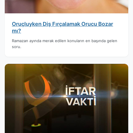
Oruçluyken Diş Fırçalamak Orucu Bozar
mı?
Ramazan ayında merak edilen konuların en başında gelen
soru.