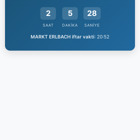
2
5
27
SAAT
DAKIKA
SANIYE
MARKT ERLBACH iftar vakti
:
20:52