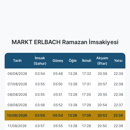
MARKT ERLBACH Ramazan İmsakiyesi
İmsak
Akşam
Tarih
Güneş
Öğle
İkindi
Yatsı
(Sahur)
(İftar)
06/08/2026
03:54
05:48
13:28
17:32
20:59
22:39
07/08/2026
03:55
05:50
13:28
17:31
20:57
22:38
08/08/2026
03:55
05:51
13:28
17:30
20:55
22:38
09/08/2026
03:56
05:52
13:28
17:29
20:54
22:37
10/08/2026
03:56
05:54
13:28
17:29
20:52
22:36
11/08/2026
03:57
05:55
13:28
17:28
20:50
22:36