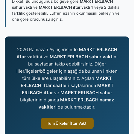
Dikkat: Bulunduğunuz bölgeye göre
MARKT ERLBACH
sahur vakti
ve
MARKT ERLBACH iftar vakti
1 veya 2 dakika
farklılık gösterebilir. Lütfen ezanın okunmasını bekleyin ve
ona göre orucunuzu açınız.
2026 Ramazan Ayı içerisinde
MARKT ERLBACH
iftar vakti
ni ve
MARKT ERLBACH sahur vakti
ni
bu sayfadan takip edebilirsiniz. Diğer
iller/ilçeler/bölgeler için aşağıda bulunan linkten
tüm ülkelere ulaşabilirsiniz. Açılan
MARKT
ERLBACH iftar saatleri
sayfalarında
MARKT
ERLBACH iftar
ve
MARKT ERLBACH sahur
bilgilerinin dışında
MARKT ERLBACH namaz
vakitleri
de bulunmaktadır.
Tüm Ülkeler İftar Vakti