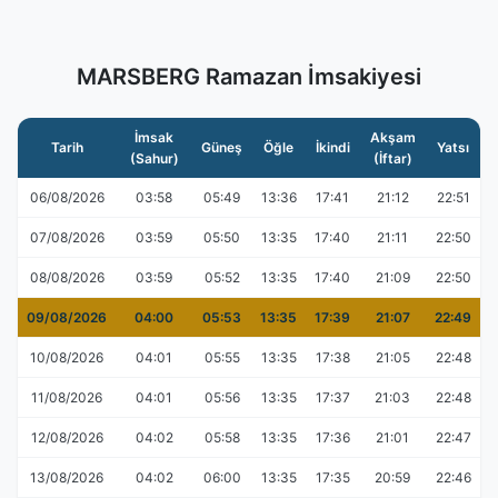
MARSBERG Ramazan İmsakiyesi
İmsak
Akşam
Tarih
Güneş
Öğle
İkindi
Yatsı
(Sahur)
(İftar)
06/08/2026
03:58
05:49
13:36
17:41
21:12
22:51
07/08/2026
03:59
05:50
13:35
17:40
21:11
22:50
08/08/2026
03:59
05:52
13:35
17:40
21:09
22:50
09/08/2026
04:00
05:53
13:35
17:39
21:07
22:49
10/08/2026
04:01
05:55
13:35
17:38
21:05
22:48
11/08/2026
04:01
05:56
13:35
17:37
21:03
22:48
12/08/2026
04:02
05:58
13:35
17:36
21:01
22:47
13/08/2026
04:02
06:00
13:35
17:35
20:59
22:46