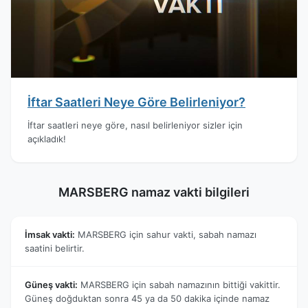
İftar Saatleri Neye Göre Belirleniyor?
İftar saatleri neye göre, nasıl belirleniyor sizler için
açıkladık!
MARSBERG namaz vakti bilgileri
İmsak vakti:
MARSBERG için sahur vakti, sabah namazı
saatini belirtir.
Güneş vakti:
MARSBERG için sabah namazının bittiği vakittir.
Güneş doğduktan sonra 45 ya da 50 dakika içinde namaz