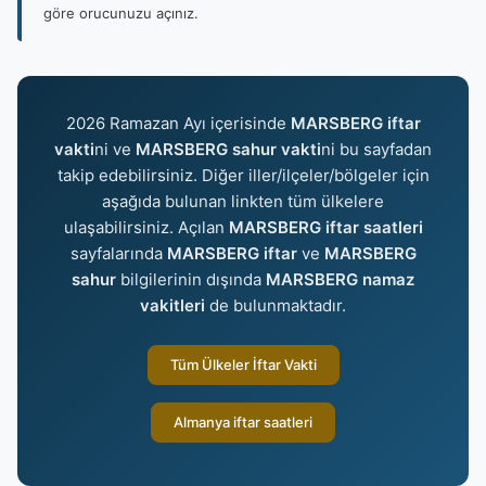
göre orucunuzu açınız.
2026 Ramazan Ayı içerisinde
MARSBERG iftar
vakti
ni ve
MARSBERG sahur vakti
ni bu sayfadan
takip edebilirsiniz. Diğer iller/ilçeler/bölgeler için
aşağıda bulunan linkten tüm ülkelere
ulaşabilirsiniz. Açılan
MARSBERG iftar saatleri
sayfalarında
MARSBERG iftar
ve
MARSBERG
sahur
bilgilerinin dışında
MARSBERG namaz
vakitleri
de bulunmaktadır.
Tüm Ülkeler İftar Vakti
Almanya iftar saatleri