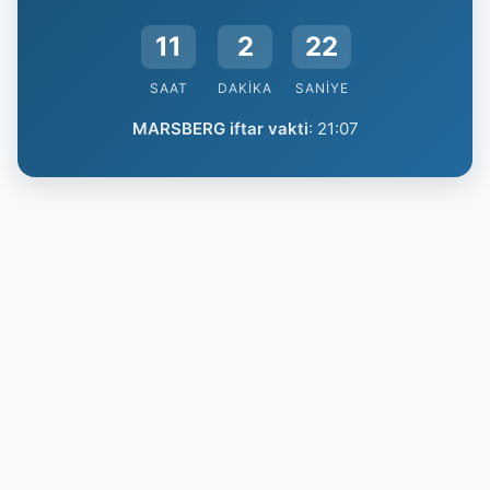
11
2
22
SAAT
DAKIKA
SANIYE
MARSBERG iftar vakti
:
21:07