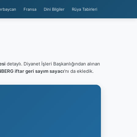
erbaycan
Fransa
Dini Bilgiler
Rüya Tabirleri
esi
detaylı. Diyanet İşleri Başkanlığından alınan
BERG iftar geri sayım sayacı
'nı da ekledik.