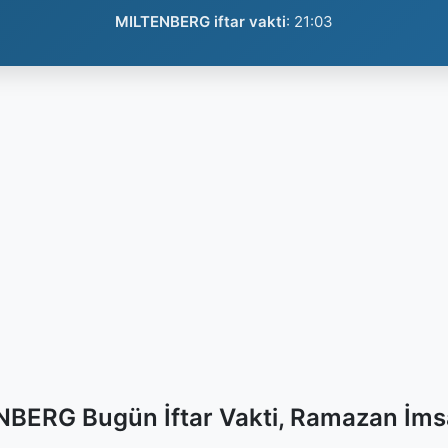
MILTENBERG iftar vakti
:
21:03
BERG Bugün İftar Vakti, Ramazan İms