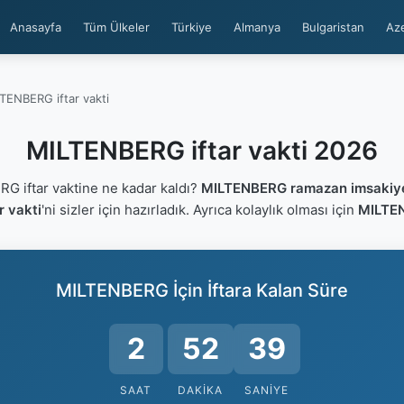
Anasayfa
Tüm Ülkeler
Türkiye
Almanya
Bulgaristan
Az
TENBERG iftar vakti
MILTENBERG iftar vakti 2026
 iftar vaktine ne kadar kaldı?
MILTENBERG ramazan imsakiy
 vakti
'ni sizler için hazırladık. Ayrıca kolaylık olması için
MILTEN
MILTENBERG İçin İftara Kalan Süre
2
52
38
SAAT
DAKIKA
SANIYE