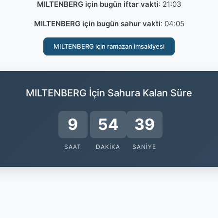
MILTENBERG için bugün iftar vakti
:
21:03
MILTENBERG için bugün sahur vakti
:
04:05
MILTENBERG için ramazan imsakiyesi
MILTENBERG İçin Sahura Kalan Süre
9
54
38
SAAT
DAKIKA
SANIYE