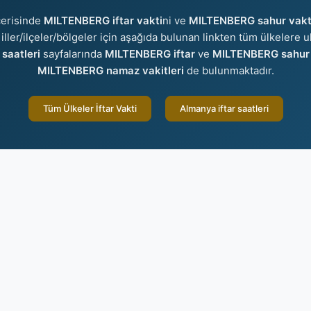
çerisinde
MILTENBERG iftar vakti
ni ve
MILTENBERG sahur vakt
 iller/ilçeler/bölgeler için aşağıda bulunan linkten tüm ülkelere ul
saatleri
sayfalarında
MILTENBERG iftar
ve
MILTENBERG sahur
MILTENBERG namaz vakitleri
de bulunmaktadır.
Tüm Ülkeler İftar Vakti
Almanya iftar saatleri