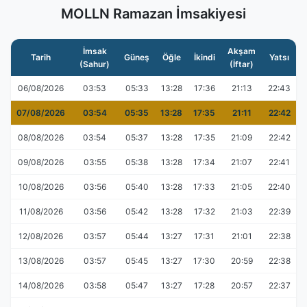
MOLLN Ramazan İmsakiyesi
İmsak
Akşam
Tarih
Güneş
Öğle
İkindi
Yatsı
(Sahur)
(İftar)
06/08/2026
03:53
05:33
13:28
17:36
21:13
22:43
07/08/2026
03:54
05:35
13:28
17:35
21:11
22:42
08/08/2026
03:54
05:37
13:28
17:35
21:09
22:42
09/08/2026
03:55
05:38
13:28
17:34
21:07
22:41
10/08/2026
03:56
05:40
13:28
17:33
21:05
22:40
11/08/2026
03:56
05:42
13:28
17:32
21:03
22:39
12/08/2026
03:57
05:44
13:27
17:31
21:01
22:38
13/08/2026
03:57
05:45
13:27
17:30
20:59
22:38
14/08/2026
03:58
05:47
13:27
17:28
20:57
22:37