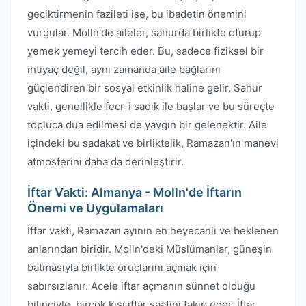
geciktirmenin fazileti ise, bu ibadetin önemini
vurgular. Molln'de aileler, sahurda birlikte oturup
yemek yemeyi tercih eder. Bu, sadece fiziksel bir
ihtiyaç değil, aynı zamanda aile bağlarını
güçlendiren bir sosyal etkinlik haline gelir. Sahur
vakti, genellikle fecr-i sadık ile başlar ve bu süreçte
topluca dua edilmesi de yaygın bir gelenektir. Aile
içindeki bu sadakat ve birliktelik, Ramazan'ın manevi
atmosferini daha da derinleştirir.
İftar Vakti: Almanya - Molln'de İftarın
Önemi ve Uygulamaları
İftar vakti, Ramazan ayının en heyecanlı ve beklenen
anlarından biridir. Molln'deki Müslümanlar, güneşin
batmasıyla birlikte oruçlarını açmak için
sabırsızlanır. Acele iftar açmanın sünnet olduğu
bilinciyle, birçok kişi iftar saatini takip eder. İftar