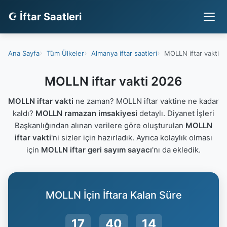
☪ İftar Saatleri
Ana Sayfa
Tüm Ülkeler
Almanya iftar saatleri
MOLLN iftar vakti
MOLLN iftar vakti 2026
MOLLN iftar vakti
ne zaman? MOLLN iftar vaktine ne kadar
kaldı?
MOLLN ramazan imsakiyesi
detaylı. Diyanet İşleri
Başkanlığından alınan verilere göre oluşturulan
MOLLN
iftar vakti
'ni sizler için hazırladık. Ayrıca kolaylık olması
için
MOLLN iftar geri sayım sayacı
'nı da ekledik.
MOLLN İçin İftara Kalan Süre
17
40
14