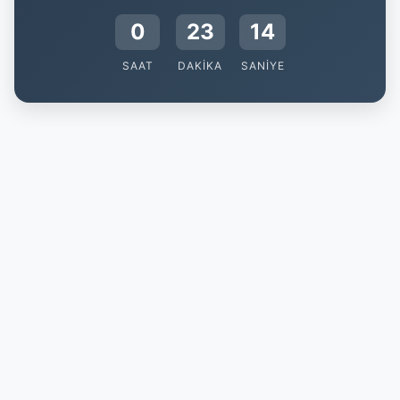
0
23
14
SAAT
DAKIKA
SANIYE