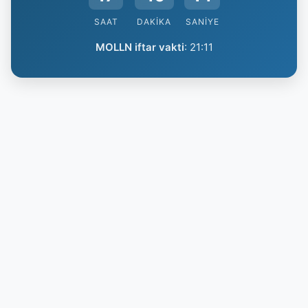
SAAT
DAKIKA
SANIYE
MOLLN iftar vakti
:
21:11