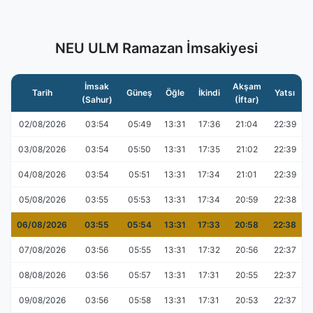
NEU ULM Ramazan İmsakiyesi
İmsak
Akşam
Tarih
Güneş
Öğle
İkindi
Yatsı
(Sahur)
(İftar)
02/08/2026
03:54
05:49
13:31
17:36
21:04
22:39
03/08/2026
03:54
05:50
13:31
17:35
21:02
22:39
04/08/2026
03:54
05:51
13:31
17:34
21:01
22:39
05/08/2026
03:55
05:53
13:31
17:34
20:59
22:38
06/08/2026
03:55
05:54
13:31
17:33
20:58
22:38
07/08/2026
03:56
05:55
13:31
17:32
20:56
22:37
08/08/2026
03:56
05:57
13:31
17:31
20:55
22:37
09/08/2026
03:56
05:58
13:31
17:31
20:53
22:37