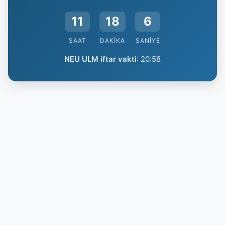
11
18
5
SAAT
DAKIKA
SANIYE
NEU ULM iftar vakti
:
20:58