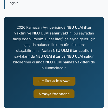
açınız.
2026 Ramazan Ayı içerisinde
NEU ULM iftar
vakti
ni ve
NEU ULM sahur vakti
ni bu sayfadan
takip edebilirsiniz. Diğer iller/ilçeler/bölgeler için
aşağıda bulunan linkten tüm ülkelere
ulaşabilirsiniz. Açılan
NEU ULM iftar saatleri
sayfalarında
NEU ULM iftar
ve
NEU ULM sahur
bilgilerinin dışında
NEU ULM namaz vakitleri
de
bulunmaktadır.
Tüm Ülkeler İftar Vakti
Almanya iftar saatleri