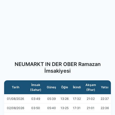
NEUMARKT IN DER OBER Ramazan
İmsakiyesi
İmsak
Akşam
Tarih
Güneş
Öğle
İkindi
Yatsı
(Sahur)
(İftar)
01/08/2026
03:49
05:39
13:26
17:32
21:02
22:37
02/08/2026
03:50
05:40
13:25
17:31
21:01
22:36