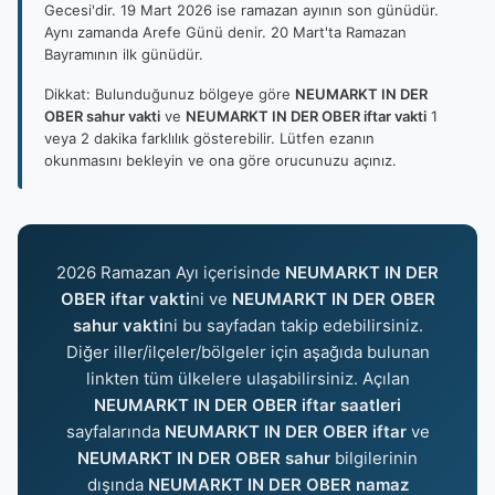
Gecesi'dir. 19 Mart 2026 ise ramazan ayının son günüdür.
Aynı zamanda Arefe Günü denir. 20 Mart'ta Ramazan
Bayramının ilk günüdür.
Dikkat: Bulunduğunuz bölgeye göre
NEUMARKT IN DER
OBER sahur vakti
ve
NEUMARKT IN DER OBER iftar vakti
1
veya 2 dakika farklılık gösterebilir. Lütfen ezanın
okunmasını bekleyin ve ona göre orucunuzu açınız.
2026 Ramazan Ayı içerisinde
NEUMARKT IN DER
OBER iftar vakti
ni ve
NEUMARKT IN DER OBER
sahur vakti
ni bu sayfadan takip edebilirsiniz.
Diğer iller/ilçeler/bölgeler için aşağıda bulunan
linkten tüm ülkelere ulaşabilirsiniz. Açılan
NEUMARKT IN DER OBER iftar saatleri
sayfalarında
NEUMARKT IN DER OBER iftar
ve
NEUMARKT IN DER OBER sahur
bilgilerinin
dışında
NEUMARKT IN DER OBER namaz