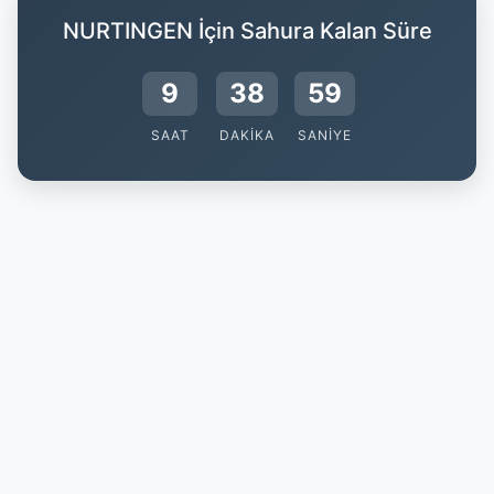
NURTINGEN İçin Sahura Kalan Süre
9
38
58
SAAT
DAKIKA
SANIYE