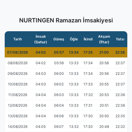
NURTINGEN Ramazan İmsakiyesi
İmsak
Akşam
Tarih
Güneş
Öğle
İkindi
Yatsı
(Sahur)
(İftar)
07/08/2026
04:02
05:57
13:34
17:35
21:00
22:38
08/08/2026
04:02
05:59
13:33
17:34
20:58
22:37
09/08/2026
04:03
06:00
13:33
17:34
20:56
22:37
10/08/2026
04:03
06:02
13:33
17:33
20:55
22:37
11/08/2026
04:04
06:03
13:33
17:32
20:53
22:36
12/08/2026
04:04
06:04
13:33
17:31
20:51
22:36
13/08/2026
04:04
06:06
13:33
17:30
20:50
22:35
14/08/2026
04:05
06:07
13:32
17:30
20:48
22:32