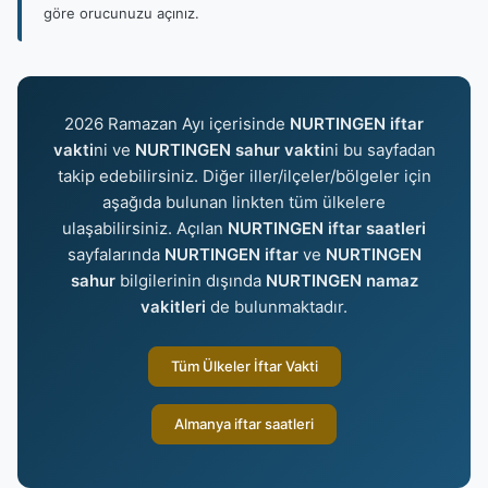
göre orucunuzu açınız.
2026 Ramazan Ayı içerisinde
NURTINGEN iftar
vakti
ni ve
NURTINGEN sahur vakti
ni bu sayfadan
takip edebilirsiniz. Diğer iller/ilçeler/bölgeler için
aşağıda bulunan linkten tüm ülkelere
ulaşabilirsiniz. Açılan
NURTINGEN iftar saatleri
sayfalarında
NURTINGEN iftar
ve
NURTINGEN
sahur
bilgilerinin dışında
NURTINGEN namaz
vakitleri
de bulunmaktadır.
Tüm Ülkeler İftar Vakti
Almanya iftar saatleri