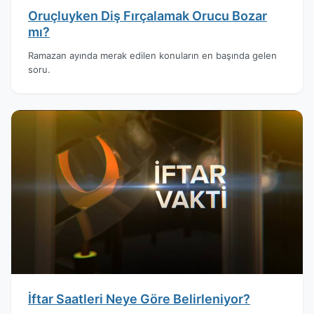
Oruçluyken Diş Fırçalamak Orucu Bozar
mı?
Ramazan ayında merak edilen konuların en başında gelen
soru.
İftar Saatleri Neye Göre Belirleniyor?