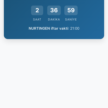
2
36
58
SAAT
DAKIKA
SANIYE
NURTINGEN iftar vakti
:
21:00