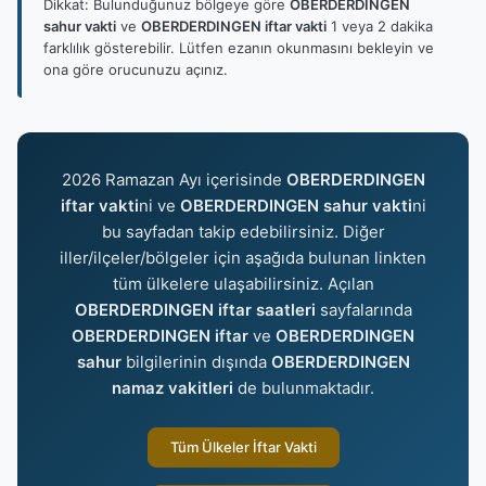
Dikkat: Bulunduğunuz bölgeye göre
OBERDERDINGEN
sahur vakti
ve
OBERDERDINGEN iftar vakti
1 veya 2 dakika
farklılık gösterebilir. Lütfen ezanın okunmasını bekleyin ve
ona göre orucunuzu açınız.
2026 Ramazan Ayı içerisinde
OBERDERDINGEN
iftar vakti
ni ve
OBERDERDINGEN sahur vakti
ni
bu sayfadan takip edebilirsiniz. Diğer
iller/ilçeler/bölgeler için aşağıda bulunan linkten
tüm ülkelere ulaşabilirsiniz. Açılan
OBERDERDINGEN iftar saatleri
sayfalarında
OBERDERDINGEN iftar
ve
OBERDERDINGEN
sahur
bilgilerinin dışında
OBERDERDINGEN
namaz vakitleri
de bulunmaktadır.
Tüm Ülkeler İftar Vakti