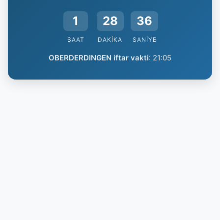
1
28
35
SAAT
DAKIKA
SANIYE
OBERDERDINGEN iftar vakti
:
21:05