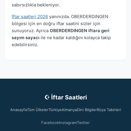
sabırsızlıkla bekleniyor.
İftar saatleri 2026
yanınızda. OBERDERDINGEN
bölgesi için en doğru iftar saatini sizler için
sunuyoruz. Ayrıca
OBERDERDINGEN iftara geri
sayım sayacı
ile ne kadar kaldığını kolayca takip
edebilirsiniz.
☪ İftar Saatleri
Anasayfa
Tüm Ülkeler
Türkiye
Almanya
Dini Bilgiler
Rüya Tabirleri
Facebook
Instagram
Twitter