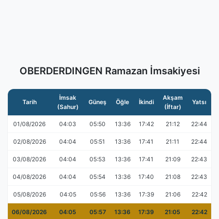
OBERDERDINGEN Ramazan İmsakiyesi
İmsak
Akşam
Tarih
Güneş
Öğle
İkindi
Yatsı
(Sahur)
(İftar)
01/08/2026
04:03
05:50
13:36
17:42
21:12
22:44
02/08/2026
04:04
05:51
13:36
17:41
21:11
22:44
03/08/2026
04:04
05:53
13:36
17:41
21:09
22:43
04/08/2026
04:04
05:54
13:36
17:40
21:08
22:43
05/08/2026
04:05
05:56
13:36
17:39
21:06
22:42
06/08/2026
04:05
05:57
13:36
17:39
21:05
22:42