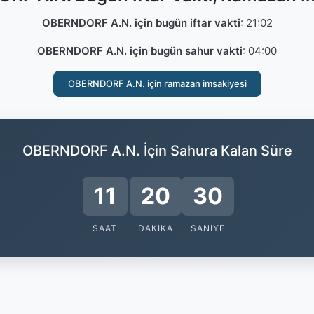
OBERNDORF A.N. için bugün iftar vakti
:
21:02
OBERNDORF A.N. için bugün sahur vakti
:
04:00
OBERNDORF A.N. için ramazan imsakiyesi
OBERNDORF A.N. İçin Sahura Kalan Süre
11
20
29
SAAT
DAKIKA
SANIYE