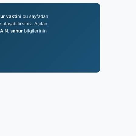
r vakti
ni bu sayfadan
 ulaşabilirsiniz. Açılan
.N. sahur
bilgilerinin