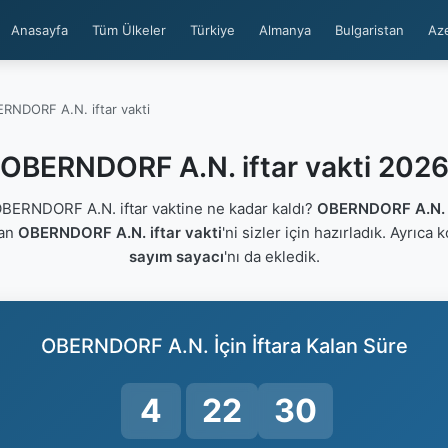
Anasayfa
Tüm Ülkeler
Türkiye
Almanya
Bulgaristan
Az
RNDORF A.N. iftar vakti
OBERNDORF A.N. iftar vakti 202
ERNDORF A.N. iftar vaktine ne kadar kaldı?
OBERNDORF A.N. 
lan
OBERNDORF A.N. iftar vakti
'ni sizler için hazırladık. Ayrıca 
sayım sayacı
'nı da ekledik.
OBERNDORF A.N. İçin İftara Kalan Süre
4
22
29