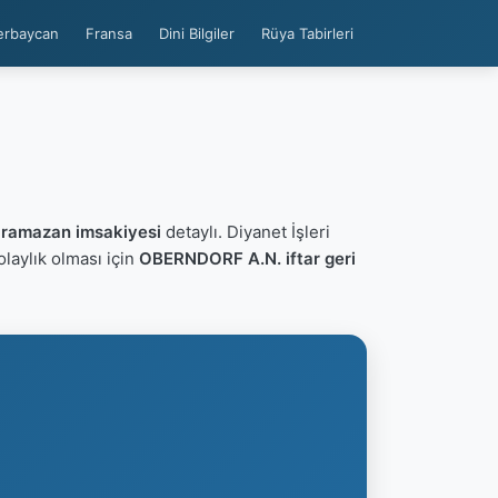
erbaycan
Fransa
Dini Bilgiler
Rüya Tabirleri
6
ramazan imsakiyesi
detaylı. Diyanet İşleri
kolaylık olması için
OBERNDORF A.N. iftar geri