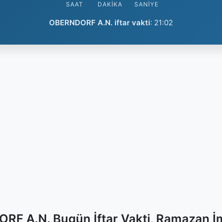
SAAT
DAKIKA
SANIYE
OBERNDORF A.N. iftar vakti
:
21:02
F A.N. Bugün İftar Vakti, Ramazan İ