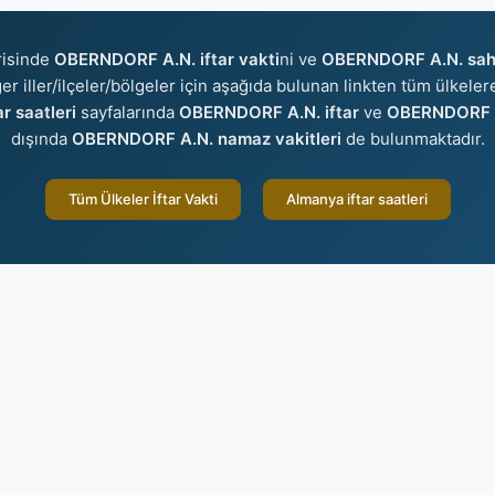
risinde
OBERNDORF A.N. iftar vakti
ni ve
OBERNDORF A.N. sahu
ğer iller/ilçeler/bölgeler için aşağıda bulunan linkten tüm ülkelere
 saatleri
sayfalarında
OBERNDORF A.N. iftar
ve
OBERNDORF A
dışında
OBERNDORF A.N. namaz vakitleri
de bulunmaktadır.
Tüm Ülkeler İftar Vakti
Almanya iftar saatleri