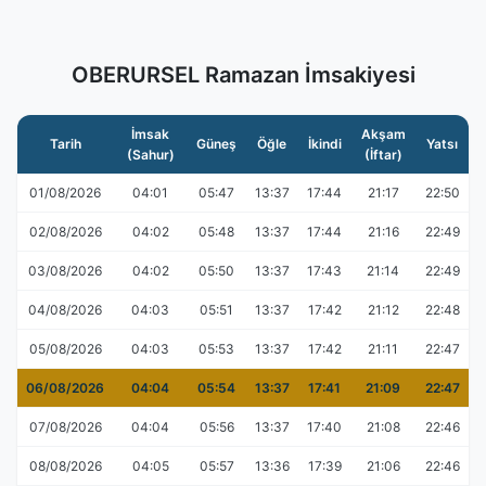
OBERURSEL Ramazan İmsakiyesi
İmsak
Akşam
Tarih
Güneş
Öğle
İkindi
Yatsı
(Sahur)
(İftar)
01/08/2026
04:01
05:47
13:37
17:44
21:17
22:50
02/08/2026
04:02
05:48
13:37
17:44
21:16
22:49
03/08/2026
04:02
05:50
13:37
17:43
21:14
22:49
04/08/2026
04:03
05:51
13:37
17:42
21:12
22:48
05/08/2026
04:03
05:53
13:37
17:42
21:11
22:47
06/08/2026
04:04
05:54
13:37
17:41
21:09
22:47
07/08/2026
04:04
05:56
13:37
17:40
21:08
22:46
08/08/2026
04:05
05:57
13:36
17:39
21:06
22:46