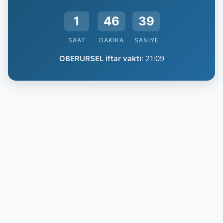
1
46
38
SAAT
DAKIKA
SANIYE
OBERURSEL iftar vakti
:
21:09