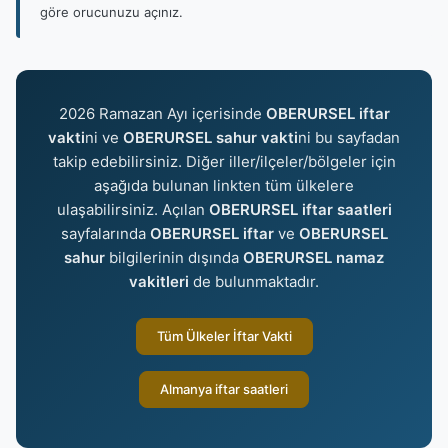
göre orucunuzu açınız.
2026 Ramazan Ayı içerisinde
OBERURSEL iftar
vakti
ni ve
OBERURSEL sahur vakti
ni bu sayfadan
takip edebilirsiniz. Diğer iller/ilçeler/bölgeler için
aşağıda bulunan linkten tüm ülkelere
ulaşabilirsiniz. Açılan
OBERURSEL iftar saatleri
sayfalarında
OBERURSEL iftar
ve
OBERURSEL
sahur
bilgilerinin dışında
OBERURSEL namaz
vakitleri
de bulunmaktadır.
Tüm Ülkeler İftar Vakti
Almanya iftar saatleri