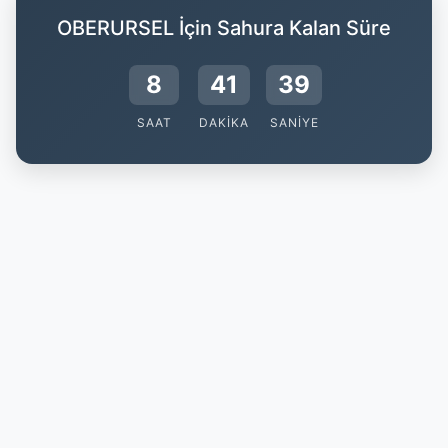
OBERURSEL İçin Sahura Kalan Süre
8
41
38
SAAT
DAKIKA
SANIYE