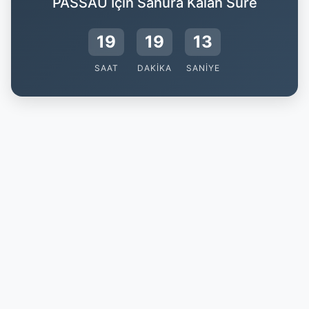
PASSAU İçin Sahura Kalan Süre
19
19
12
SAAT
DAKIKA
SANIYE