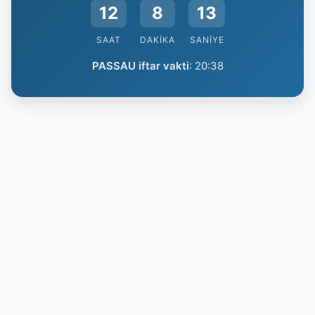
12
8
12
SAAT
DAKIKA
SANIYE
PASSAU iftar vakti
:
20:38