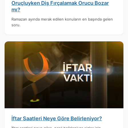
Oruçluyken Diş Fırçalamak Orucu Bozar
mı?
Ramazan ayında merak edilen konuların en başında gelen
soru.
İftar Saatleri Neye Göre Belirleniyor?
İftar saatleri neye göre, nasıl belirleniyor sizler için