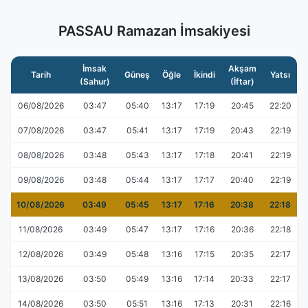
PASSAU Ramazan İmsakiyesi
İmsak
Akşam
Tarih
Güneş
Öğle
İkindi
Yatsı
(Sahur)
(İftar)
06/08/2026
03:47
05:40
13:17
17:19
20:45
22:20
07/08/2026
03:47
05:41
13:17
17:19
20:43
22:19
08/08/2026
03:48
05:43
13:17
17:18
20:41
22:19
09/08/2026
03:48
05:44
13:17
17:17
20:40
22:19
10/08/2026
03:49
05:45
13:17
17:16
20:38
22:18
11/08/2026
03:49
05:47
13:17
17:16
20:36
22:18
12/08/2026
03:49
05:48
13:16
17:15
20:35
22:17
13/08/2026
03:50
05:49
13:16
17:14
20:33
22:17
14/08/2026
03:50
05:51
13:16
17:13
20:31
22:16