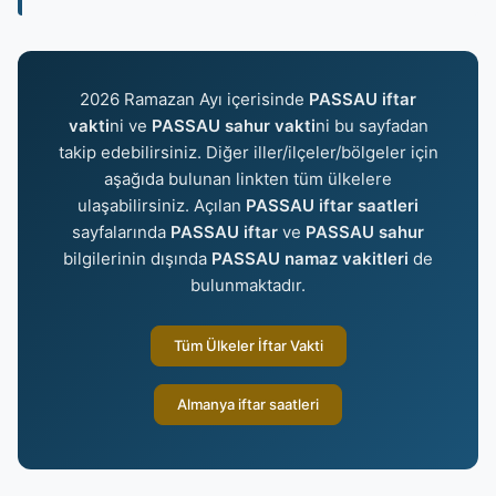
2026 Ramazan Ayı içerisinde
PASSAU iftar
vakti
ni ve
PASSAU sahur vakti
ni bu sayfadan
takip edebilirsiniz. Diğer iller/ilçeler/bölgeler için
aşağıda bulunan linkten tüm ülkelere
ulaşabilirsiniz. Açılan
PASSAU iftar saatleri
sayfalarında
PASSAU iftar
ve
PASSAU sahur
bilgilerinin dışında
PASSAU namaz vakitleri
de
bulunmaktadır.
Tüm Ülkeler İftar Vakti
Almanya iftar saatleri