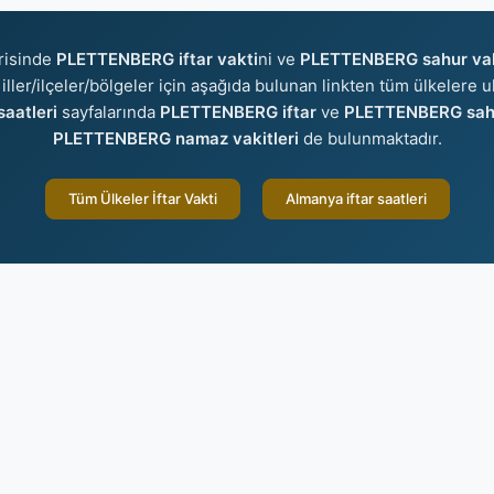
risinde
PLETTENBERG iftar vakti
ni ve
PLETTENBERG sahur vak
 iller/ilçeler/bölgeler için aşağıda bulunan linkten tüm ülkelere ul
aatleri
sayfalarında
PLETTENBERG iftar
ve
PLETTENBERG sah
PLETTENBERG namaz vakitleri
de bulunmaktadır.
Tüm Ülkeler İftar Vakti
Almanya iftar saatleri