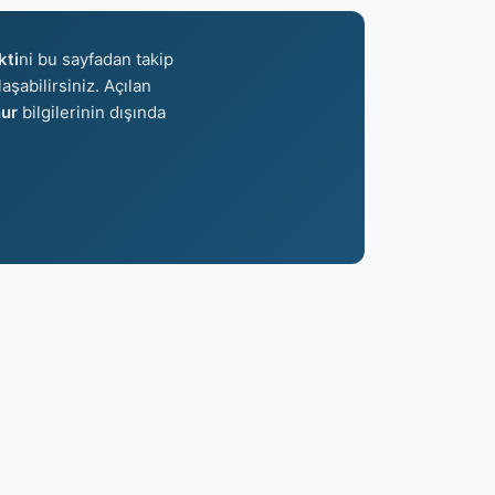
ti
ni bu sayfadan takip
aşabilirsiniz. Açılan
ur
bilgilerinin dışında