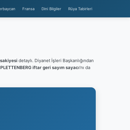
erbaycan
Fransa
Dini Bilgiler
Rüya Tabirleri
akiyesi
detaylı. Diyanet İşleri Başkanlığından
n
PLETTENBERG iftar geri sayım sayacı
'nı da