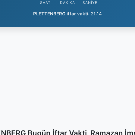
SAAT
DAKIKA
SANIYE
PLETTENBERG iftar vakti
:
21:14
NBERG Bugün İftar Vakti, Ramazan İms