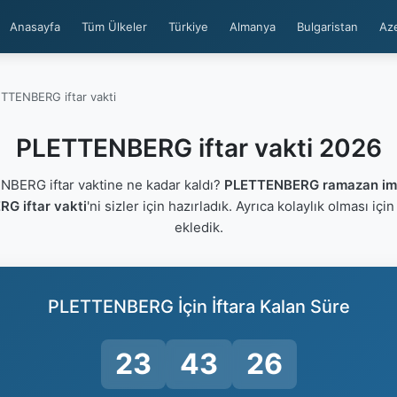
Anasayfa
Tüm Ülkeler
Türkiye
Almanya
Bulgaristan
Az
TTENBERG iftar vakti
PLETTENBERG iftar vakti 2026
ERG iftar vaktine ne kadar kaldı?
PLETTENBERG ramazan ims
G iftar vakti
'ni sizler için hazırladık. Ayrıca kolaylık olması içi
ekledik.
PLETTENBERG İçin İftara Kalan Süre
23
43
25